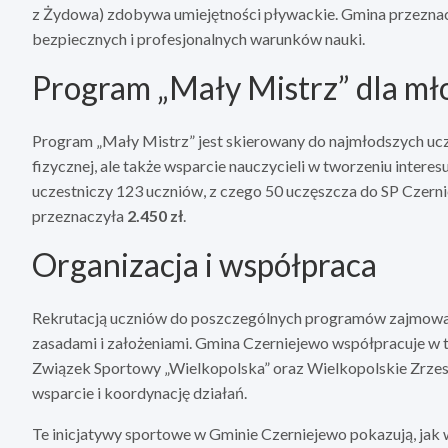
z Żydowa) zdobywa umiejętności pływackie. Gmina przeznac
bezpiecznych i profesjonalnych warunków nauki.
Program „Mały Mistrz” dla m
Program „Mały Mistrz” jest skierowany do najmłodszych ucze
fizycznej, ale także wsparcie nauczycieli w tworzeniu inter
uczestniczy 123 uczniów, z czego 50 uczęszcza do SP Czerni
przeznaczyła
2.450 zł
.
Organizacja i współpraca
Rekrutacją uczniów do poszczególnych programów zajmowali 
zasadami i założeniami. Gmina Czerniejewo współpracuje w 
Związek Sportowy „Wielkopolska” oraz Wielkopolskie Zrzes
wsparcie i koordynację działań.
Te inicjatywy sportowe w Gminie Czerniejewo pokazują, jak 