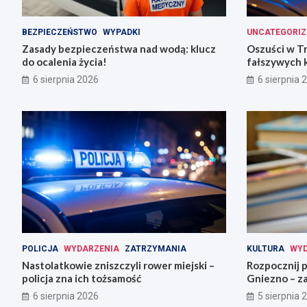
BEZPIECZEŃSTWO
WYPADKI
UNCATEGORIZ
Zasady bezpieczeństwa nad wodą: klucz
Oszuści w T
do ocalenia życia!
fałszywych 
6 sierpnia 2026
6 sierpnia 
POLICJA
WYDARZENIA
ZATRZYMANIA
KULTURA
WYD
Nastolatkowie zniszczyli rower miejski –
Rozpocznij 
policja zna ich tożsamość
Gniezno – za
6 sierpnia 2026
5 sierpnia 