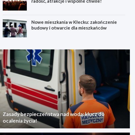
radość, atrakcje i wspólne chwile!
Nowe mieszkania w Kłecku: zakończenie
budowy i otwarcie dla mieszkańców
Zasady bezpieczeństwa nad wodą: klucz do
ocalenia życia!