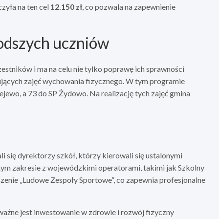
zyła na ten cel
12.150 zł
, co pozwala na zapewnienie
łodszych uczniów
stników i ma na celu nie tylko poprawę ich sprawności
esujących zajęć wychowania fizycznego. W tym programie
ejewo, a 73 do SP Żydowo. Na realizację tych zajęć gmina
się dyrektorzy szkół, którzy kierowali się ustalonymi
tym zakresie z wojewódzkimi operatorami, takimi jak Szkolny
zenie „Ludowe Zespoły Sportowe”, co zapewnia profesjonalne
ważne jest inwestowanie w zdrowie i rozwój fizyczny