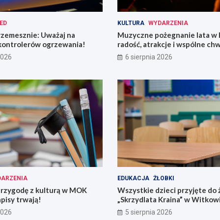
ED
KULTURA
WYDARZENIA
rzemesznie: Uważaj na
Muzyczne pożegnanie lata w 
kontrolerów ogrzewania!
radość, atrakcje i wspólne chw
2026
6 sierpnia 2026
ARZENIA
EDUKACJA
ŻŁOBKI
przygodę z kulturą w MOK
Wszystkie dzieci przyjęte do 
pisy trwają!
„Skrzydlata Kraina” w Witkow
2026
5 sierpnia 2026