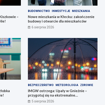
BUDOWNICTWO
INWESTYCJE
MIESZKANIA
Kiszkowie –
Nowe mieszkania w Kłecku: zakończenie
ile!
budowy i otwarcie dla mieszkańców
6 sierpnia 2026
BEZPIECZEŃSTWO
METEOROLOGIA
ZDROWIE
żłobka
IMGW ostrzega: Upały w Gnieźnie –
ie!
przygotuj się na ekstremalne
temperatury!
5 sierpnia 2026