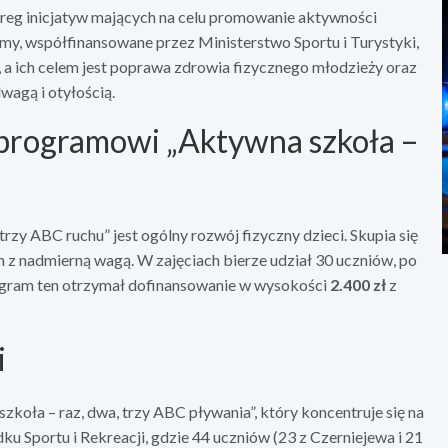
eg inicjatyw mających na celu promowanie aktywności
y, współfinansowane przez Ministerstwo Sportu i Turystyki,
i, a ich celem jest poprawa zdrowia fizycznego młodzieży oraz
agą i otyłością.
 programowi „Aktywna szkoła –
y ABC ruchu” jest ogólny rozwój fizyczny dzieci. Skupia się
 z nadmierną wagą. W zajęciach bierze udział 30 uczniów, po
ogram ten otrzymał dofinansowanie w wysokości
2.400 zł
z
i
koła – raz, dwa, trzy ABC pływania”, który koncentruje się na
u Sportu i Rekreacji, gdzie 44 uczniów (23 z Czerniejewa i 21