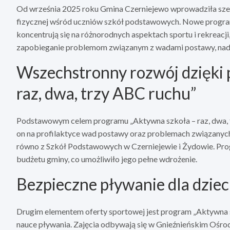
Od września 2025 roku Gmina Czerniejewo wprowadziła szer
fizycznej wśród uczniów szkół podstawowych. Nowe program
koncentrują się na różnorodnych aspektach sportu i rekreacj
zapobieganie problemom związanym z wadami postawy, nadw
Wszechstronny rozwój dzięki
raz, dwa, trzy ABC ruchu”
Podstawowym celem programu „Aktywna szkoła – raz, dwa, trz
on na profilaktyce wad postawy oraz problemach związanych
równo z Szkół Podstawowych w Czerniejewie i Żydowie. Pr
budżetu gminy, co umożliwiło jego pełne wdrożenie.
Bezpieczne pływanie dla dziec
Drugim elementem oferty sportowej jest program „Aktywna sz
nauce pływania. Zajęcia odbywają się w Gnieźnieńskim Ośrodk