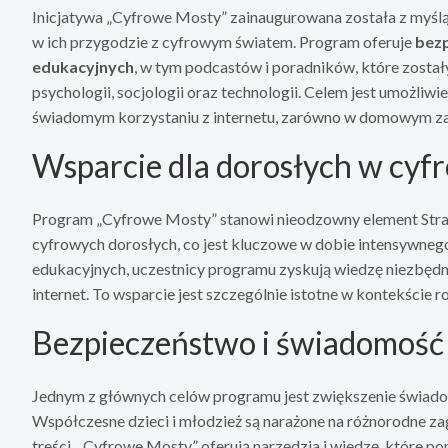
Inicjatywa „Cyfrowe Mosty” zainaugurowana została z myślą 
w ich przygodzie z cyfrowym światem. Program oferuje
bez
edukacyjnych
, w tym podcastów i poradników, które został
psychologii, socjologii oraz technologii. Celem jest umożli
świadomym korzystaniu z internetu, zarówno w domowym zaci
Wsparcie dla dorosłych w cyfr
Program „Cyfrowe Mosty” stanowi nieodzowny element Strateg
cyfrowych dorosłych, co jest kluczowe w dobie intensywnego
edukacyjnych, uczestnicy programu zyskują wiedzę niezbędną 
internet. To wsparcie jest szczególnie istotne w kontekście r
Bezpieczeństwo i świadomość 
Jednym z głównych celów programu jest zwiększenie świadom
Współczesne dzieci i młodzież są narażone na różnorodne za
treści. „Cyfrowe Mosty” oferują narzędzia i wiedzę, które 