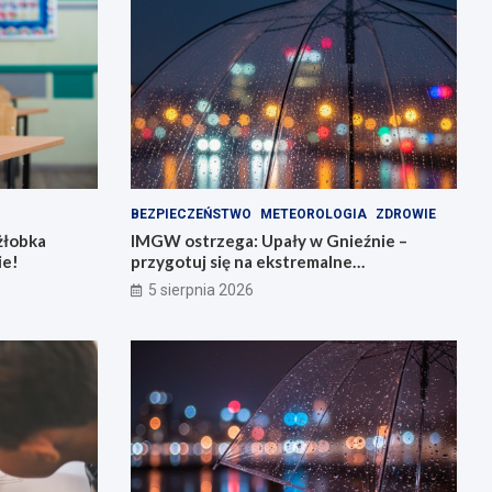
BEZPIECZEŃSTWO
METEOROLOGIA
ZDROWIE
żłobka
IMGW ostrzega: Upały w Gnieźnie –
ie!
przygotuj się na ekstremalne
temperatury!
5 sierpnia 2026