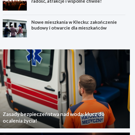
radość, atrakcje i wspólne chwile!
Nowe mieszkania w Kłecku: zakończenie
budowy i otwarcie dla mieszkańców
Zasady bezpieczeństwa nad wodą: klucz do
ocalenia życia!