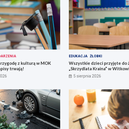
ARZENIA
EDUKACJA
ŻŁOBKI
przygodę z kulturą w MOK
Wszystkie dzieci przyjęte do 
pisy trwają!
„Skrzydlata Kraina” w Witkow
2026
5 sierpnia 2026