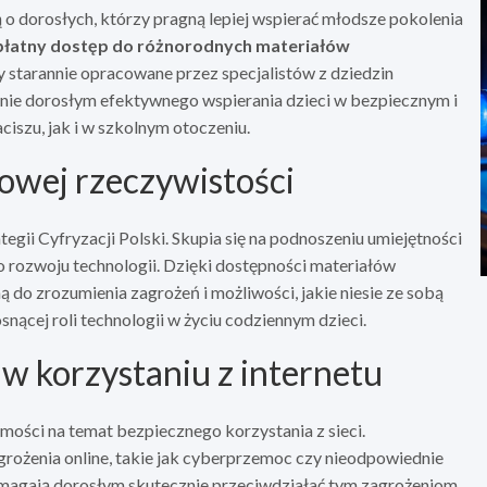
o dorosłych, którzy pragną lepiej wspierać młodsze pokolenia
płatny dostęp do różnorodnych materiałów
y starannie opracowane przez specjalistów z dziedzin
wienie dorosłym efektywnego wspierania dzieci w bezpiecznym i
szu, jak i w szkolnym otoczeniu.
owej rzeczywistości
ii Cyfryzacji Polski. Skupia się na podnoszeniu umiejętności
 rozwoju technologii. Dzięki dostępności materiałów
do zrozumienia zagrożeń i możliwości, jakie niesie ze sobą
osnącej roli technologii w życiu codziennym dzieci.
w korzystaniu z internetu
ości na temat bezpiecznego korzystania z sieci.
grożenia online, takie jak cyberprzemoc czy nieodpowiednie
pomagają dorosłym skutecznie przeciwdziałać tym zagrożeniom.