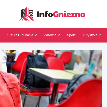
InfoG
Kultura i Edukacja
Zdrowie
Sport
Turystyka