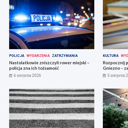
POLICJA
WYDARZENIA
ZATRZYMANIA
KULTURA
WYD
Nastolatkowie zniszczyli rower miejski –
Rozpocznij 
policja zna ich tożsamość
Gniezno – za
6 sierpnia 2026
5 sierpnia 