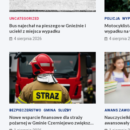
UNCATEGORIZED
POLICJA
WYP
Bus najechał na pieszego w Gnieźnie i
Motocyklista
uciekł z miejsca wypadku
wypadku na 
4 sierpnia 2026
4 sierpnia 
BEZPIECZEŃSTWO
GMINA
SŁUŻBY
AWANS ZAWO
Nowe wsparcie finansowe dla straży
Nauczycielk
pożarnej w Gminie Czerniejewo zwiększa
awansowały 
bezpieczeństwo mieszkańców