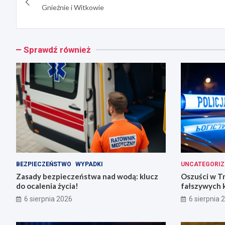
wpisu
Gnieźnie i Witkowie
Sprawdź również
BEZPIECZEŃSTWO
WYPADKI
UNCATEGORIZ
Zasady bezpieczeństwa nad wodą: klucz
Oszuści w T
do ocalenia życia!
fałszywych 
6 sierpnia 2026
6 sierpnia 