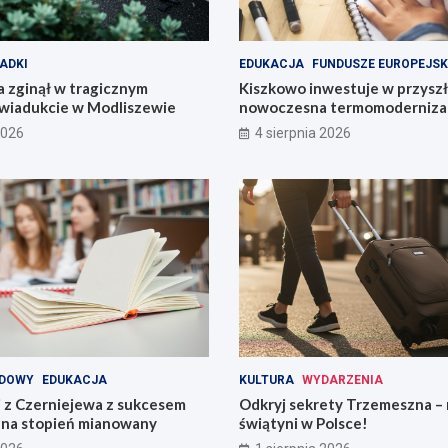
ADKI
EDUKACJA
FUNDUSZE EUROPEJSK
 zginął w tragicznym
Kiszkowo inwestuje w przyszł
wiadukcie w Modliszewie
nowoczesna termomodernizac
2026
4 sierpnia 2026
DOWY
EDUKACJA
KULTURA
WYDARZENIA
i z Czerniejewa z sukcesem
Odkryj sekrety Trzemeszna – 
na stopień mianowany
świątyni w Polsce!