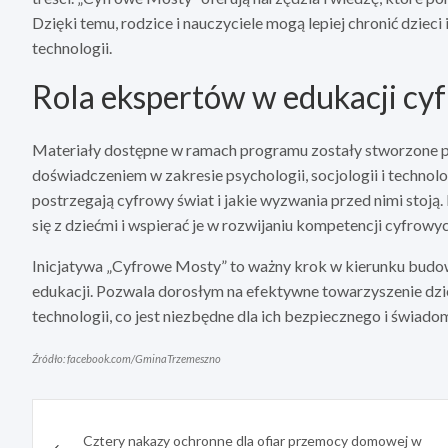
Dzięki temu, rodzice i nauczyciele mogą lepiej chronić dziec
technologii.
Rola ekspertów w edukacji cy
Materiały dostępne w ramach programu zostały stworzone prz
doświadczeniem w zakresie psychologii, socjologii i technol
postrzegają cyfrowy świat i jakie wyzwania przed nimi stoj
się z dziećmi i wspierać je w rozwijaniu kompetencji cyfrowy
Inicjatywa „Cyfrowe Mosty” to ważny krok w kierunku budo
edukacji. Pozwala dorosłym na efektywne towarzyszenie dzie
technologii, co jest niezbędne dla ich bezpiecznego i świad
Źródło: facebook.com/GminaTrzemeszno
Nawigacja
Cztery nakazy ochronne dla ofiar przemocy domowej w