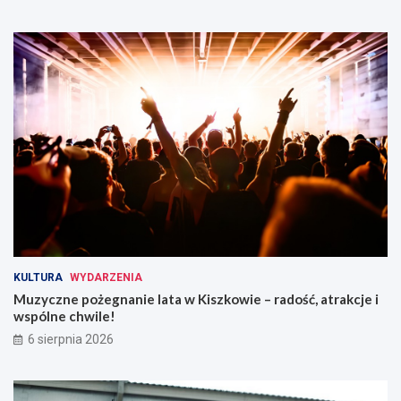
c
e
i
r
a
ó
!
w
o
g
r
z
e
w
a
n
i
a
!
KULTURA
WYDARZENIA
Muzyczne pożegnanie lata w Kiszkowie – radość, atrakcje i
wspólne chwile!
6 sierpnia 2026