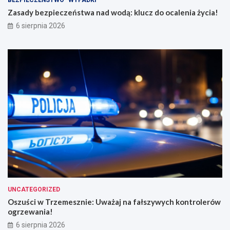
a
w
d
a
Zasady bezpieczeństwa nad wodą: klucz do ocalenia życia!
w
ż
6 sierpnia 2026
o
a
d
j
ą
n
:
a
k
f
l
a
u
ł
c
s
z
z
d
y
o
w
o
y
c
c
a
h
l
k
e
o
n
n
UNCATEGORIZED
i
t
Oszuści w Trzemesznie: Uważaj na fałszywych kontrolerów
a
r
ogrzewania!
ż
o
6 sierpnia 2026
y
l