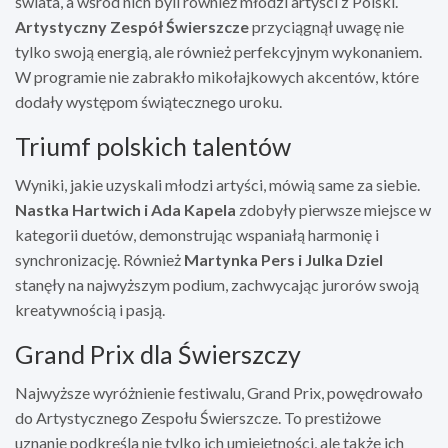
świata, a wśród nich byli również młodzi artyści z Polski.
Artystyczny Zespół Świerszcze
przyciągnął uwagę nie
tylko swoją energią, ale również perfekcyjnym wykonaniem.
W programie nie zabrakło mikołajkowych akcentów, które
dodały występom świątecznego uroku.
Triumf polskich talentów
Wyniki, jakie uzyskali młodzi artyści, mówią same za siebie.
Nastka Hartwich i Ada Kapela
zdobyły pierwsze miejsce w
kategorii duetów, demonstrując wspaniałą harmonię i
synchronizację. Również
Martynka Pers i Julka Dziel
stanęły na najwyższym podium, zachwycając jurorów swoją
kreatywnością i pasją.
Grand Prix dla Świerszczy
Najwyższe wyróżnienie festiwalu, Grand Prix, powędrowało
do Artystycznego Zespołu Świerszcze. To prestiżowe
uznanie podkreśla nie tylko ich umiejętności, ale także ich