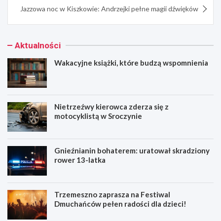
Jazzowa noc w Kiszkowie: Andrzejki pełne magii dźwięków
Aktualności
Wakacyjne książki, które budzą wspomnienia
Nietrzeźwy kierowca zderza się z
motocyklistą w Sroczynie
Gnieźnianin bohaterem: uratował skradziony
rower 13-latka
Trzemeszno zaprasza na Festiwal
Dmuchańców pełen radości dla dzieci!
W
N