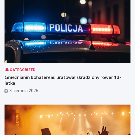
i
e
UNCATEGORIZED
Gnieźnianin bohaterem: uratował skradziony rower 13-
latka
8 sierpnia 2026