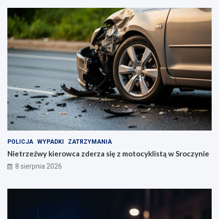
u
P
i
a
s
t
o
w
s
k
i
m
POLICJA
WYPADKI
ZATRZYMANIA
Nietrzeźwy kierowca zderza się z motocyklistą w Sroczynie
8 sierpnia 2026