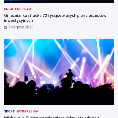
UNCATEGORIZED
Gnieźnianka straciła 72 tysiące złotych przez oszustów
inwestycyjnych
7 sierpnia 2026
SPORT
WYDARZENIA
Witkowska Dycha: emocjonująca dziewiąta edycja z