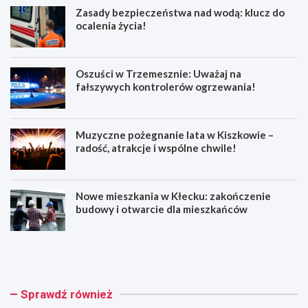
Zasady bezpieczeństwa nad wodą: klucz do
ocalenia życia!
Oszuści w Trzemesznie: Uważaj na
fałszywych kontrolerów ogrzewania!
Muzyczne pożegnanie lata w Kiszkowie –
radość, atrakcje i wspólne chwile!
Nowe mieszkania w Kłecku: zakończenie
budowy i otwarcie dla mieszkańców
Z
O
a
s
s
z
a
u
d
ś
Sprawdź również
y
c
b
i