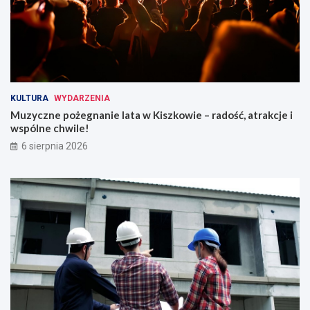
w
a
n
i
a
!
KULTURA
WYDARZENIA
Muzyczne pożegnanie lata w Kiszkowie – radość, atrakcje i
wspólne chwile!
6 sierpnia 2026