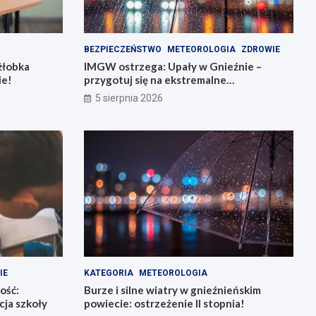
BEZPIECZEŃSTWO
METEOROLOGIA
ZDROWIE
żłobka
IMGW ostrzega: Upały w Gnieźnie –
ie!
przygotuj się na ekstremalne
temperatury!
5 sierpnia 2026
IE
KATEGORIA
METEOROLOGIA
ość:
Burze i silne wiatry w gnieźnieńskim
ja szkoły
powiecie: ostrzeżenie II stopnia!