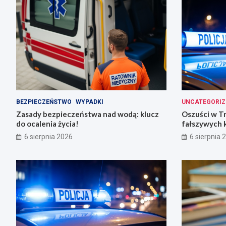
BEZPIECZEŃSTWO
WYPADKI
UNCATEGORIZ
Zasady bezpieczeństwa nad wodą: klucz
Oszuści w T
do ocalenia życia!
fałszywych 
6 sierpnia 2026
6 sierpnia 