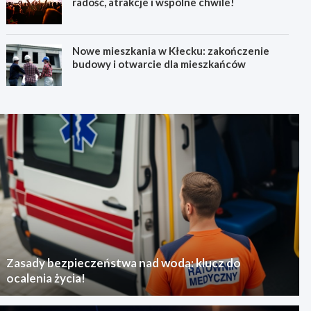
radość, atrakcje i wspólne chwile!
Nowe mieszkania w Kłecku: zakończenie
budowy i otwarcie dla mieszkańców
Zasady bezpieczeństwa nad wodą: klucz do
ocalenia życia!