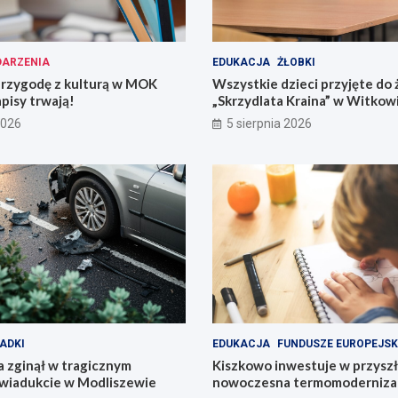
ARZENIA
EDUKACJA
ŻŁOBKI
przygodę z kulturą w MOK
Wszystkie dzieci przyjęte do 
pisy trwają!
„Skrzydlata Kraina” w Witkow
2026
5 sierpnia 2026
ADKI
EDUKACJA
FUNDUSZE EUROPEJSK
 zginął w tragicznym
Kiszkowo inwestuje w przyszł
wiadukcie w Modliszewie
nowoczesna termomodernizac