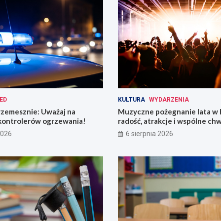
ED
KULTURA
WYDARZENIA
rzemesznie: Uważaj na
Muzyczne pożegnanie lata w 
kontrolerów ogrzewania!
radość, atrakcje i wspólne chw
2026
6 sierpnia 2026