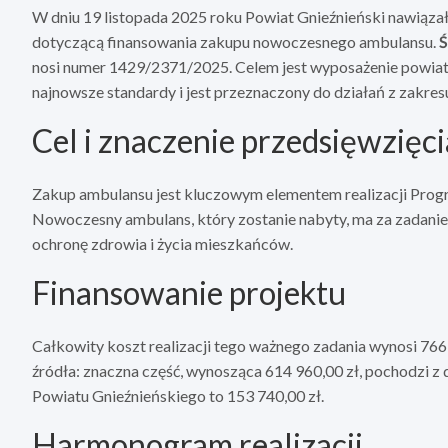
W dniu 19 listopada 2025 roku Powiat Gnieźnieński nawiąz
dotyczącą finansowania zakupu nowoczesnego ambulansu.
Ś
nosi numer 1429/2371/2025. Celem jest wyposażenie powiatu
najnowsze standardy i jest przeznaczony do działań z zakres
Cel i znaczenie przedsięwzięci
Zakup ambulansu jest kluczowym elementem realizacji Prog
Nowoczesny ambulans, który zostanie nabyty, ma za zadanie
ochronę zdrowia i życia mieszkańców.
Finansowanie projektu
Całkowity koszt realizacji tego ważnego zadania wynosi 766 
źródła: znaczna część, wynosząca 614 960,00 zł, pochodzi z
Powiatu Gnieźnieńskiego to 153 740,00 zł.
Harmonogram realizacji