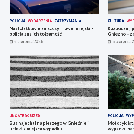
POLICJA
WYDARZENIA
ZATRZYMANIA
KULTURA
WYD
Nastolatkowie zniszczyli rower miejski –
Rozpocznij 
policja zna ich tożsamość
Gniezno – za
6 sierpnia 2026
5 sierpnia 
UNCATEGORIZED
POLICJA
WYP
Bus najechał na pieszego w Gnieźnie i
Motocyklista
uciekł z miejsca wypadku
wypadku na 