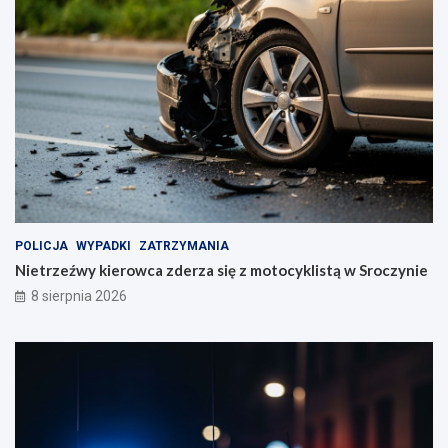
i
a
s
t
o
w
s
k
i
m
POLICJA
WYPADKI
ZATRZYMANIA
Nietrzeźwy kierowca zderza się z motocyklistą w Sroczynie
8 sierpnia 2026