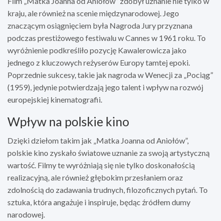
Film „Matka Joanna od Aniołów” zdobył uznanie nie tylko w
kraju, ale również na scenie międzynarodowej. Jego
znaczącym osiągnięciem była Nagroda Jury przyznana
podczas prestiżowego festiwalu w Cannes w 1961 roku. To
wyróżnienie podkreśliło pozycję Kawalerowicza jako
jednego z kluczowych reżyserów Europy tamtej epoki.
Poprzednie sukcesy, takie jak nagroda w Wenecji za „Pociąg”
(1959), jedynie potwierdzają jego talent i wpływ na rozwój
europejskiej kinematografii.
Wpływ na polskie kino
Dzięki dziełom takim jak „Matka Joanna od Aniołów”,
polskie kino zyskało światowe uznanie za swoją artystyczną
wartość. Filmy te wyróżniają się nie tylko doskonałością
realizacyjną, ale również głębokim przesłaniem oraz
zdolnością do zadawania trudnych, filozoficznych pytań. To
sztuka, która angażuje i inspiruje, będąc źródłem dumy
narodowej.