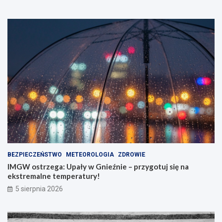
w
n
a
a
j
”
ą
w
!
W
i
t
k
o
w
i
e
!
BEZPIECZEŃSTWO
METEOROLOGIA
ZDROWIE
IMGW ostrzega: Upały w Gnieźnie – przygotuj się na
ekstremalne temperatury!
5 sierpnia 2026