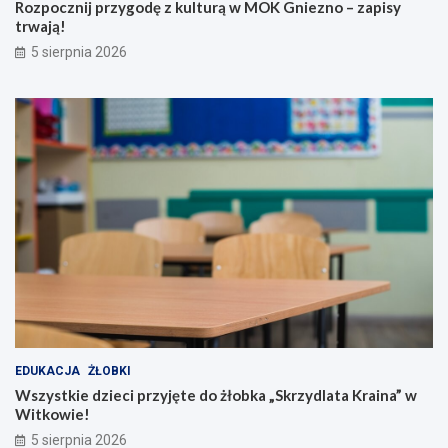
t
e
Rozpocznij przygodę z kulturą w MOK Gniezno – zapisy
u
d
trwają!
r
o
5 sierpnia 2026
ą
ż
w
ł
M
o
O
b
K
k
G
a
n
„
i
S
e
k
z
r
n
z
o
y
–
d
z
l
a
a
p
t
i
a
EDUKACJA
ŻŁOBKI
s
K
Wszystkie dzieci przyjęte do żłobka „Skrzydlata Kraina” w
y
r
Witkowie!
t
a
5 sierpnia 2026
r
i