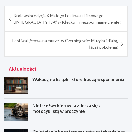
Nawigacja
Królewska edycja X Małego Festiwalu Filmowego
wpisu
„INTEGRACJA TY I JA” w Kłecku – niezapomniane chwile!
Festiwal „Słowa na murze” w Czerniejewie: Muzyka i dialog
łączą pokolenia!
Aktualności
Wakacyjne książki, które budzą wspomnienia
Nietrzeźwy kierowca zderza się z
motocyklistą w Sroczynie
Gnieźnianin bohaterem: uratował skradziony