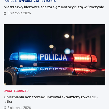
POLICJA
WYPADKI
ZATRZYMANIA
S
Nietrzeźwy kierowca zderza się z motocyklistą w Sroczynie
r
8 sierpnia 2026
o
c
z
y
n
i
e
UNCATEGORIZED
Gnieźnianin bohaterem: uratował skradziony rower 13-
latka
8 sierpnia 2026