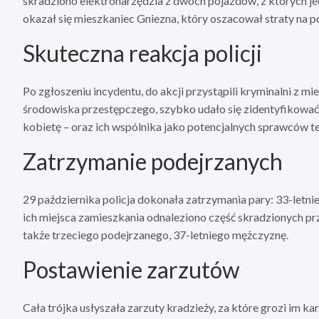
skradziono elektronarzędzia z dwóch pojazdów, z których jed
okazał się mieszkaniec Gniezna, który oszacował straty na p
Skuteczna reakcja policji
Po zgłoszeniu incydentu, do akcji przystąpili kryminalni z mi
środowiska przestępczego, szybko udało się zidentyfikować
kobietę – oraz ich wspólnika jako potencjalnych sprawców t
Zatrzymanie podejrzanych
29 października policja dokonała zatrzymania pary: 33-letni
ich miejsca zamieszkania odnaleziono część skradzionych p
także trzeciego podejrzanego, 37-letniego mężczyznę.
Postawienie zarzutów
Cała trójka usłyszała zarzuty kradzieży, za które grozi im ka