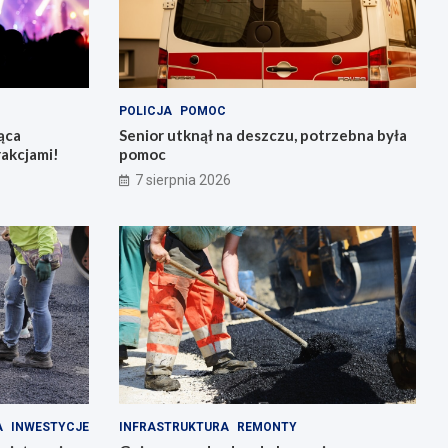
POLICJA
POMOC
ąca
Senior utknął na deszczu, potrzebna była
rakcjami!
pomoc
7 sierpnia 2026
A
INWESTYCJE
INFRASTRUKTURA
REMONTY