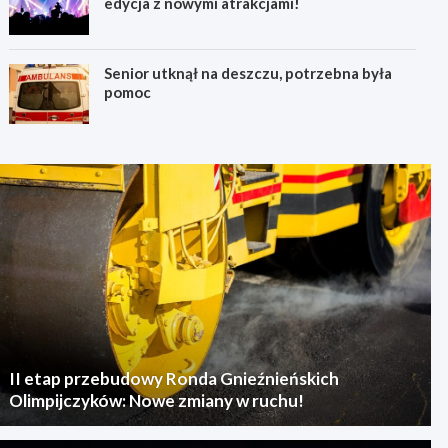
edycja z nowymi atrakcjami!
Senior utknął na deszczu, potrzebna była
pomoc
II etap przebudowy Ronda Gnieźnieńskich
Olimpijczyków: Nowe zmiany w ruchu!