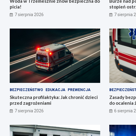
Woda w Trzemesznie znów bezpieczna do
Burze nad po
picia!
stopień ostr
Trzemeszno
7 sierpnia 2026
7 sierpnia 
BEZPIECZEŃSTWO
EDUKACJA
PREWENCJA
BEZPIECZEŃS
Skuteczna profilaktyka: Jak chronić dzieci
Zasady bezp
przed zagrożeniami
do ocalenia 
7 sierpnia 2026
6 sierpnia 