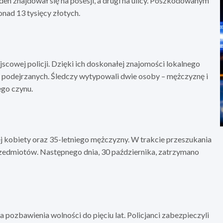
en znajdował się na posesji, a drugi na ulicy. Poszkodowanym
onad 13 tysięcy złotych.
ejscowej policji. Dzięki ich doskonałej znajomości lokalnego
 podejrzanych. Śledczy wytypowali dwie osoby – mężczyznę i
ego czynu.
ej kobiety oraz 35-letniego mężczyzny. W trakcie przeszukania
rzedmiotów. Następnego dnia, 30 października, zatrzymano
ra pozbawienia wolności do pięciu lat. Policjanci zabezpieczyli