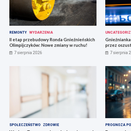
REMONTY
WYDARZENIA
UNCATEGORIZ
II etap przebudowy Ronda Gnieźnieńskich
Gnieźnianka 
Olimpijczyków: Nowe zmiany w ruchu!
przez oszus
7 sierpnia 2026
7 sierpnia 
SPOŁECZEŃSTWO
ZDROWIE
PROGNOZA P