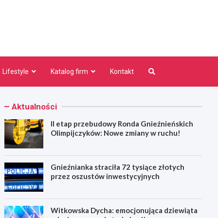
niezno.pl
Lifestyle
Katalog firm
Kontakt
Aktualności
II etap przebudowy Ronda Gnieźnieńskich
Olimpijczyków: Nowe zmiany w ruchu!
Gnieźnianka straciła 72 tysiące złotych
przez oszustów inwestycyjnych
Witkowska Dycha: emocjonująca dziewiąta