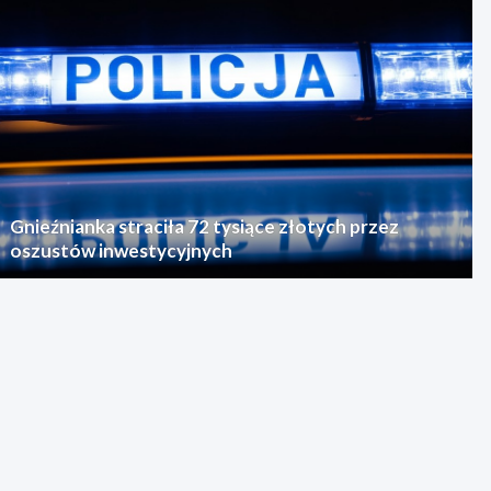
Gnieźnianka straciła 72 tysiące złotych przez
oszustów inwestycyjnych