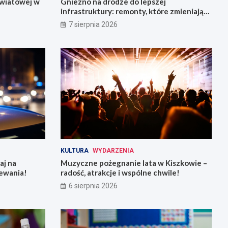
owiatowej w
Gniezno na drodze do lepszej
infrastruktury: remonty, które zmieniają
miasto
7 sierpnia 2026
KULTURA
WYDARZENIA
aj na
Muzyczne pożegnanie lata w Kiszkowie –
ewania!
radość, atrakcje i wspólne chwile!
6 sierpnia 2026