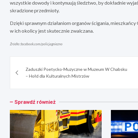
wszystkie dowody i kontynuują śledztwo, by dokładnie wyja
skradzione przedmioty.
Dzięki sprawnym działaniom organów ścigania, mieszkańcy G
w ich okolicy jest skutecznie zwalczana.
Źródło: facebook.com/policjagniezno
Nawigacja
Zaduszki Poetycko-Muzyczne w Muzeum W Chabsku
wpisu
– Hołd dla Kulturalnych Mistrzów
Sprawdź również