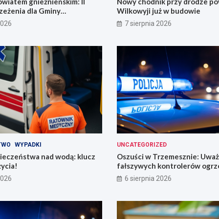
wiatem gnieźnieńskim: II
Nowy chodnik przy drodze p
zeżenia dla Gminy
Wilkowyji już w budowie
2026
7 sierpnia 2026
TWO
WYPADKI
UNCATEGORIZED
ieczeństwa nad wodą: klucz
Oszuści w Trzemesznie: Uważ
życia!
fałszywych kontrolerów ogrz
2026
6 sierpnia 2026