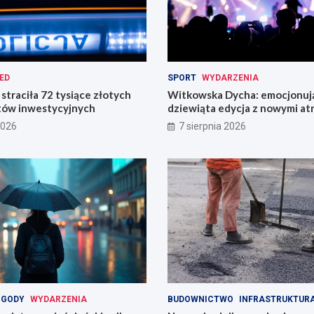
ED
SPORT
WYDARZENIA
straciła 72 tysiące złotych
Witkowska Dycha: emocjonuj
tów inwestycyjnych
dziewiąta edycja z nowymi at
2026
7 sierpnia 2026
OGODY
WYDARZENIA
BUDOWNICTWO
INFRASTRUKTUR