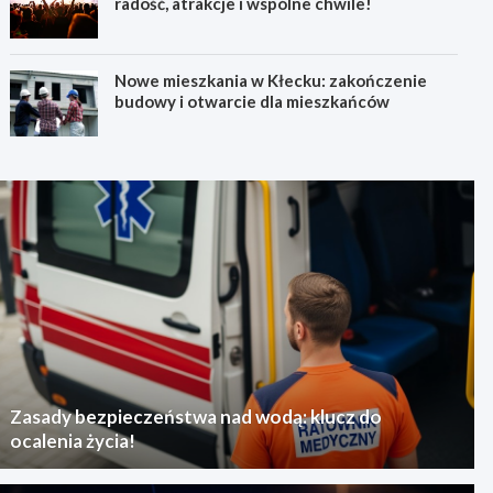
radość, atrakcje i wspólne chwile!
Nowe mieszkania w Kłecku: zakończenie
budowy i otwarcie dla mieszkańców
Zasady bezpieczeństwa nad wodą: klucz do
ocalenia życia!