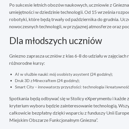
Po sukcesie letnich obozów naukowych, uczniowie z Gniezna
umiejętności w dziedzinie technologii. Od 15 września rozpo
robotyki, które będą trwały od października do grudnia. Uc
nowoczesnych technologii, w przyjaznej atmosferze oraz po
Dla młodszych uczniów
Gniezno zaprasza uczniów z klas 6-8 do udziału w zajęciach
różnorodne kursy:
AI w służbie nauki: mój osobisty asystent (24 godziny);
Druk 3D z Minecraftem (24 godziny);
Smart City – innowatorzy przyszłości: technologia i kreatywność
Spotkania będą odbywać się w Stolicy eXperymentu i każde
kryterium wyboru będzie zainteresowanie technologią. Wszys
całkowicie bezpłatny dzięki wsparciu z funduszy Unii Europe
Miejskim Obszarze Funkcjonalnym Gniezna”.