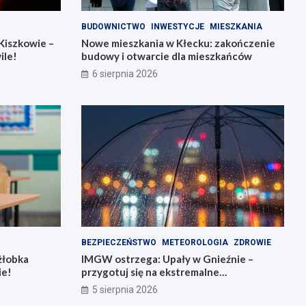
BUDOWNICTWO
INWESTYCJE
MIESZKANIA
Kiszkowie –
Nowe mieszkania w Kłecku: zakończenie
ile!
budowy i otwarcie dla mieszkańców
6 sierpnia 2026
BEZPIECZEŃSTWO
METEOROLOGIA
ZDROWIE
żłobka
IMGW ostrzega: Upały w Gnieźnie –
ie!
przygotuj się na ekstremalne
temperatury!
5 sierpnia 2026