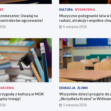
ED
KULTURA
WYDARZENIA
rzemesznie: Uważaj na
Muzyczne pożegnanie lata w 
kontrolerów ogrzewania!
radość, atrakcje i wspólne chw
2026
6 sierpnia 2026
ARZENIA
EDUKACJA
ŻŁOBKI
przygodę z kulturą w MOK
Wszystkie dzieci przyjęte do 
pisy trwają!
„Skrzydlata Kraina” w Witkow
2026
5 sierpnia 2026