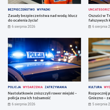
BEZPIECZEŃSTWO
WYPADKI
UNCATEGORIZ
Zasady bezpieczeństwa nad wodą: klucz
Oszuści w T
do ocalenia życia!
fałszywych 
6 sierpnia 2026
6 sierpnia 
POLICJA
WYDARZENIA
ZATRZYMANIA
KULTURA
WYD
Nastolatkowie zniszczyli rower miejski –
Rozpocznij 
policja zna ich tożsamość
Gniezno – za
6 sierpnia 2026
5 sierpnia 