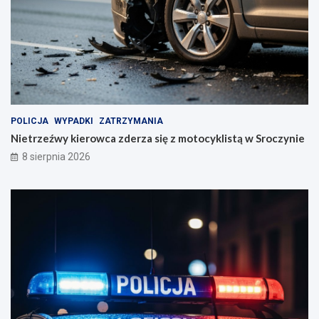
o
w
s
k
i
m
POLICJA
WYPADKI
ZATRZYMANIA
Nietrzeźwy kierowca zderza się z motocyklistą w Sroczynie
8 sierpnia 2026