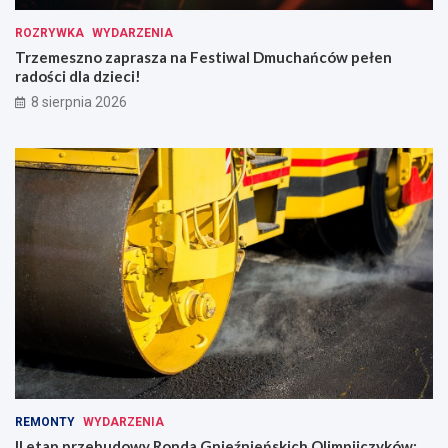
ROZRYWKA
WYDARZENIA
Trzemeszno zaprasza na Festiwal Dmuchańców pełen
radości dla dzieci!
8 sierpnia 2026
REMONTY
WYDARZENIA
II etap przebudowy Ronda Gnieźnieńskich Olimpijczyków: