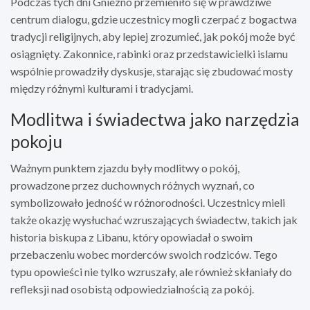
Podczas tych dni Gniezno przemieniło się w prawdziwe
centrum dialogu, gdzie uczestnicy mogli czerpać z bogactwa
tradycji religijnych, aby lepiej zrozumieć, jak pokój może być
osiągnięty. Zakonnice, rabinki oraz przedstawicielki islamu
wspólnie prowadziły dyskusje, starając się zbudować mosty
między różnymi kulturami i tradycjami.
Modlitwa i świadectwa jako narzędzia
pokoju
Ważnym punktem zjazdu były modlitwy o pokój,
prowadzone przez duchownych różnych wyznań, co
symbolizowało jedność w różnorodności. Uczestnicy mieli
także okazję wysłuchać wzruszających świadectw, takich jak
historia biskupa z Libanu, który opowiadał o swoim
przebaczeniu wobec morderców swoich rodziców. Tego
typu opowieści nie tylko wzruszały, ale również skłaniały do
refleksji nad osobistą odpowiedzialnością za pokój.