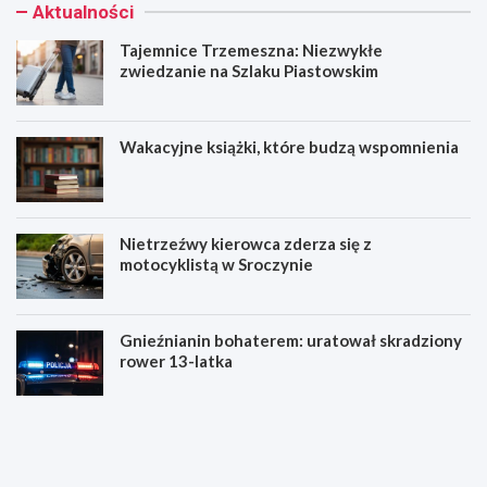
Aktualności
Tajemnice Trzemeszna: Niezwykłe
zwiedzanie na Szlaku Piastowskim
Wakacyjne książki, które budzą wspomnienia
Nietrzeźwy kierowca zderza się z
motocyklistą w Sroczynie
Gnieźnianin bohaterem: uratował skradziony
rower 13-latka
T
W
a
a
j
k
e
a
m
c