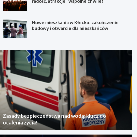
radość, atrakcje i wspólne chwile!
Nowe mieszkania w Kłecku: zakończenie
budowy i otwarcie dla mieszkańców
Zasady bezpieczeństwa nad wodą: klucz do
ocalenia życia!