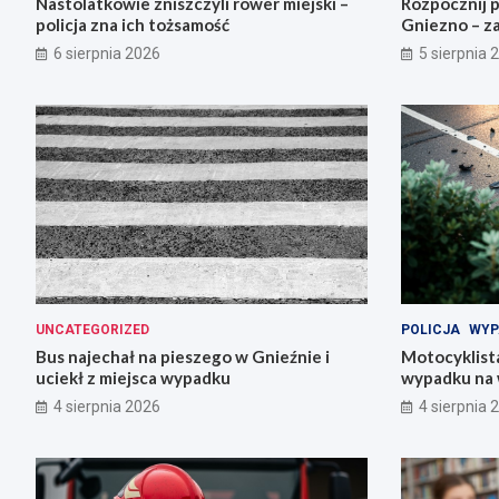
Nastolatkowie zniszczyli rower miejski –
Rozpocznij 
policja zna ich tożsamość
Gniezno – za
6 sierpnia 2026
5 sierpnia 
UNCATEGORIZED
POLICJA
WYP
Bus najechał na pieszego w Gnieźnie i
Motocyklista
uciekł z miejsca wypadku
wypadku na 
4 sierpnia 2026
4 sierpnia 