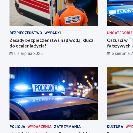
BEZPIECZEŃSTWO
WYPADKI
UNCATEGORIZ
Zasady bezpieczeństwa nad wodą: klucz
Oszuści w T
do ocalenia życia!
fałszywych 
6 sierpnia 2026
6 sierpnia 
POLICJA
WYDARZENIA
ZATRZYMANIA
KULTURA
WYD