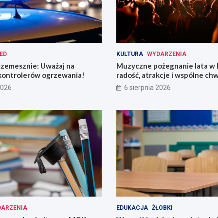
ED
KULTURA
WYDARZENIA
rzemesznie: Uważaj na
Muzyczne pożegnanie lata w 
kontrolerów ogrzewania!
radość, atrakcje i wspólne chw
2026
6 sierpnia 2026
ARZENIA
EDUKACJA
ŻŁOBKI