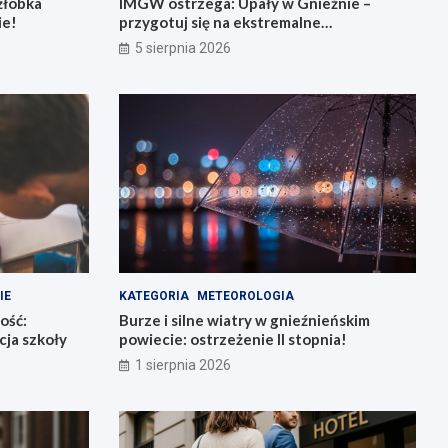
żłobka
IMGW ostrzega: Upały w Gnieźnie –
ie!
przygotuj się na ekstremalne
temperatury!
5 sierpnia 2026
IE
KATEGORIA
METEOROLOGIA
ość:
Burze i silne wiatry w gnieźnieńskim
ja szkoły
powiecie: ostrzeżenie II stopnia!
1 sierpnia 2026