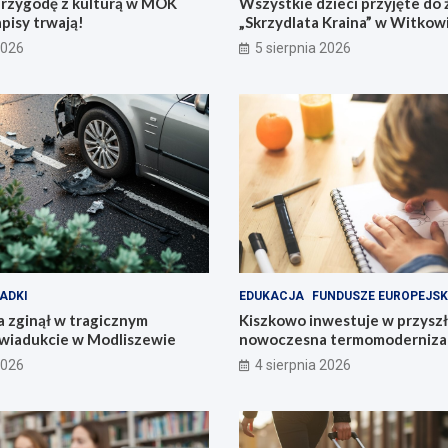
przygodę z kulturą w MOK
Wszystkie dzieci przyjęte do 
pisy trwają!
„Skrzydlata Kraina” w Witkow
2026
5 sierpnia 2026
ADKI
EDUKACJA
FUNDUSZE EUROPEJSK
 zginął w tragicznym
Kiszkowo inwestuje w przyszł
wiadukcie w Modliszewie
nowoczesna termomodernizac
2026
4 sierpnia 2026