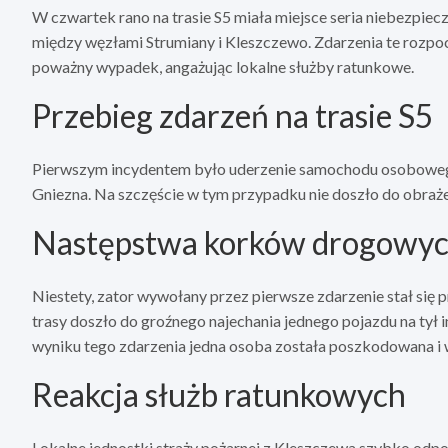
W czwartek rano na trasie S5 miała miejsce seria niebezpie
między węzłami Strumiany i Kleszczewo. Zdarzenia te rozpoczę
poważny wypadek, angażując lokalne służby ratunkowe.
Przebieg zdarzeń na trasie S5
Pierwszym incydentem było uderzenie samochodu osobowego 
Gniezna. Na szczęście w tym przypadku nie doszło do obraże
Następstwa korków drogowy
Niestety, zator wywołany przez pierwsze zdarzenie stał się 
trasy doszło do groźnego najechania jednego pojazdu na ty
wyniku tego zdarzenia jedna osoba została poszkodowana i w
Reakcja służb ratunkowych
Lokalne jednostki straży pożarnej z Kleszczewa szybko odpo