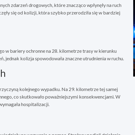
cznych zdarzeń drogowych, które znacząco wpłynęły na ruch
ły się od kolizji, która szybko przerodziła się w bardziej
w bariery ochronne na 28. kilometrze trasy w kierunku
ń, jednak kolizja spowodowała znaczne utrudnienia w ruchu.
ch
przyczyną kolejnego wypadku. Na 29. kilometrze tej samej
ł innego, co skutkowało poważniejszymi konsekwencjami. W
ymagała hospitalizacji.
wiedziały na wezwania o pomoc. Strażacy podjęli działania