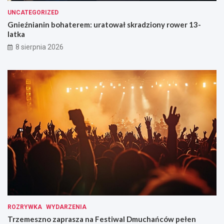
UNCATEGORIZED
Gnieźnianin bohaterem: uratował skradziony rower 13-
latka
8 sierpnia 2026
ROZRYWKA
WYDARZENIA
Trzemeszno zaprasza na Festiwal Dmuchańców pełen