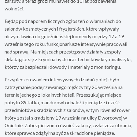
zarzuty, a teraz grozi mu nawet do 10 lat pozbawienia
wolności.
Będąc pod naporem licznych zgłoszeń o włamaniach do
salonów kosmetycznych i fryzjerskich, które wpływały
niczym lawina do gnieźnieńskiej komendy między 17 a 19
września tego roku, funkcjonariusze intensywnie pracowali
nad sprawą. Na miejscach przestępstw działały zespoły
składające się z kryminalnych oraz techników kryminalistyki,
którzy zabezpieczali dowody i materiały z monitoringu.
Przypieczętowaniem intensywnych działań policji było
zatrzymanie podejrzewanego mężczyzny 20 września na
terenie jednego z lokalnych hoteli. Przeszukując miejsce
pobytu 39-latka, mundurowi odnaleźli pieniądze i część
przedmiotów ukradzionych z salonów, w tym również rower,
który został skradziony 19 września na ulicy Dworcowej w
Gnieźnie. Zabezpieczono również zakupy, zwłaszcza ubrania,
które sprawca zdążył nabyć za skradzione pieniądze.