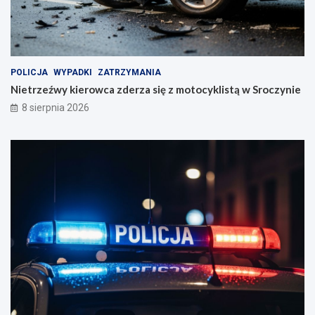
n
l
i
i
a
s
t
ą
w
POLICJA
WYPADKI
ZATRZYMANIA
S
Nietrzeźwy kierowca zderza się z motocyklistą w Sroczynie
r
8 sierpnia 2026
o
c
z
y
n
i
e