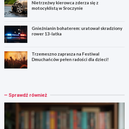
Nietrzeźwy kierowca zderza się z
motocyklistą w Sroczynie
Gnieźnianin bohaterem: uratował skradziony
rower 13-latka
Trzemeszno zaprasza na Festiwal
Dmuchańców pełen radości dla dzieci!
W
N
a
i
k
e
a
t
c
r
Sprawdź również
y
z
j
e
n
ź
e
w
k
y
s
k
i
i