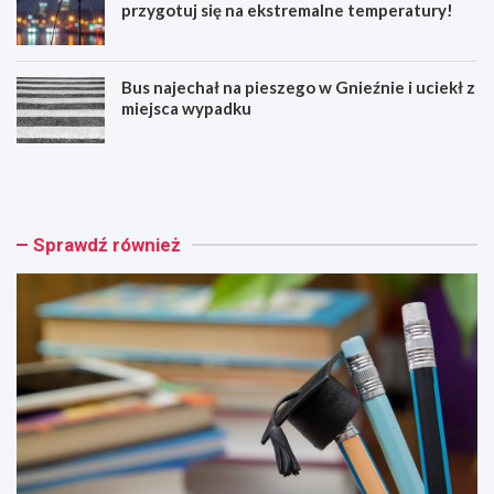
przygotuj się na ekstremalne temperatury!
Bus najechał na pieszego w Gnieźnie i uciekł z
miejsca wypadku
R
W
o
s
z
z
p
y
o
s
Sprawdź również
c
t
z
k
n
i
i
e
j
d
p
z
r
i
z
e
y
c
g
i
o
p
d
r