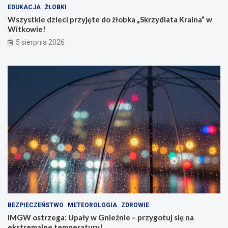
i
a
EDUKACJA
ŻŁOBKI
s
K
Wszystkie dzieci przyjęte do żłobka „Skrzydlata Kraina” w
y
r
Witkowie!
t
a
5 sierpnia 2026
r
i
w
n
a
a
j
”
ą
w
!
W
i
t
k
o
w
i
e
!
BEZPIECZEŃSTWO
METEOROLOGIA
ZDROWIE
IMGW ostrzega: Upały w Gnieźnie – przygotuj się na
ekstremalne temperatury!