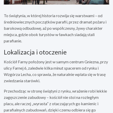
To świątynia, w której historia rozwija się warstwami – od
średniowiecznych początków parafii, przez dramat pożaru i
barokową odbudowę, aż po współczesny, żywy charakter
miejsca, gdzie obok turystów w ławkach siadają stali
parafianie.
Lokalizacja i otoczenie
Kościół Farny położony jest w samym centrum Gniezna, przy
ulicy Farnej 6, zaledwie kilka minut spacerem od rynku i
Wzgórza Lecha, co sprawia, że naturalnie wplata się w trasę
zwiedzania starówki.
Przechodząc w stronę świątyni z rynku, wrażenie robi lekkie
zagęszczenie zabudowy – kościół nie stoi na rozległym
placu, ale raczej „wyrasta” z otaczających go kamienic i
parafialnych zabudowań, dzięki czemu odbiera się go