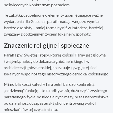
poświęconych konkretnym postaciom.
Te zakątki, uzupełnione o elementy upamiętniające ważne
wydarzenia dla Gniezna i parafii, nadają wnętrzu wymiar
bardzo osobisty – mniej formalny niż w katedrze, bardziej
związany z codziennym życiem lokalnej wspólnoty.
Znaczenie religijne i społeczne
Parafia pw. Świętej Trójcy, której kościół Farny jest główną
świątynią, należy do dekanatu gnieźnieńskiego I w
archidiecezji gnieźnieńskiej, co sytuuje ją w gęstej sieci
lokalnych wspólnot tego historycznego ośrodka kościelnego.
Mimo bliskości katedry fara pełni bardzo konkretną,
„codzienną” funkcję – to tu odbywa się duża część zwykłego
parafialnego życia, od niedzielnych mszy, przez nabożeństwa,
po działalność duszpasterską skoncentrowaną wokół
mieszkańców tej części miasta.