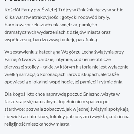
Kościół Farny pw. Świętej Trójcy w Gnieźnie łączy w sobie
kilka warstw atrakcyjności: gotycki rodowód bryły,
barokowe przekształcenia wnętrza, pamięć o
dramatycznych wydarzeniach z dziejów miasta oraz
współczesną, bardzo żywą funkcję parafialną.
W zestawieniu z katedrą na Wzgórzu Lecha świątynia przy
Farnej 6 tworzy bardziej intymne, codzienne oblicze
pierwszej stolicy – takie, w którym historia nie jest wyłącznie
wielką narracją o koronacjach i arcybiskupach, ale także
opowieścią o lokalnej wspólnocie, jej pamięci i rytmie dnia.
Dla kogoś, kto chce naprawdę poczuć Gniezno, wizyta w
farze staje się naturalnym dopełnieniem spaceru po
starówce: pozwala zobaczyć, jak w jednej świątyni spotykają
się wieki architektury, lokalny patriotyzm i zwykła, codzienna
religijność mieszkańców miasta.