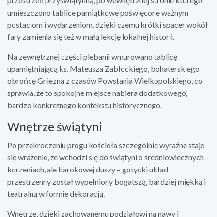
przestrzeń przyświątynną, po wewnętrznej stronie którego
umieszczono tablice pamiątkowe poświęcone ważnym
postaciom i wydarzeniom, dzięki czemu krótki spacer wokół
fary zamienia się też w małą lekcję lokalnej historii.
Na zewnętrznej części plebanii wmurowano tablicę
upamiętniającą ks. Mateusza Zabłockiego, bohaterskiego
obrońcę Gniezna z czasów Powstania Wielkopolskiego, co
sprawia, że to spokojne miejsce nabiera dodatkowego,
bardzo konkretnego kontekstu historycznego.
Wnętrze świątyni
Po przekroczeniu progu kościoła szczególnie wyraźne staje
się wrażenie, że wchodzi się do świątyni o średniowiecznych
korzeniach, ale barokowej duszy – gotycki układ
przestrzenny został wypełniony bogatszą, bardziej miękką i
teatralną w formie dekoracją.
Wnętrze, dzięki zachowanemu podziałowi na nawy i