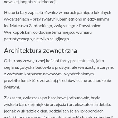
nowszej, bogatszej dekoracji.
Historia fary zapisała również w murach pamięć o lokalnych
wydarzeniach – przy świątyni upamiętniono między innymi
ks. Mateusza Zabłockiego, związanego z Powstaniem
Wielkopolskim, co dodaje temu miejscu wymiaru
patriotycznego, nie tylko religijnego.
Architektura zewnętrzna
Od strony zewnętrznej kościół far­ny prezentuje się jako
ceglana, gotycka budowla o prostym, ale wyrazistym zarysie,
z wyższym korpusem nawowym i wyodrębnionym
prezbiterium, które zdradzają średniowieczne pochodzenie
świątyni.
Z czasem, zwłaszcza po barokowej odbudowie, bryła
zyskała bardziej miękkie przejścia i przekształcenia detalu,
jednak w układzie okien, podziałach ścian i proporcjach
wciąż łatwo rozpoznać pierwotny gotycki charakter budowli,