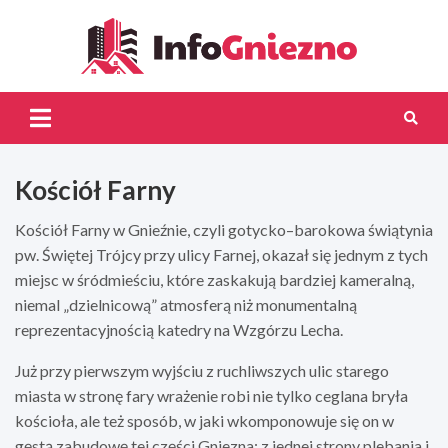
Skip
to
content
InfoG
Kościół Farny
Kościół Farny w Gnieźnie, czyli gotycko–barokowa świątynia
pw. Świętej Trójcy przy ulicy Farnej, okazał się jednym z tych
miejsc w śródmieściu, które zaskakują bardziej kameralną,
niemal „dzielnicową” atmosferą niż monumentalną
reprezentacyjnością katedry na Wzgórzu Lecha.
Już przy pierwszym wyjściu z ruchliwszych ulic starego
miasta w stronę fary wrażenie robi nie tylko ceglana bryła
kościoła, ale też sposób, w jaki wkomponowuje się on w
gęstą zabudowę tej części Gniezna: z jednej strony plebania i