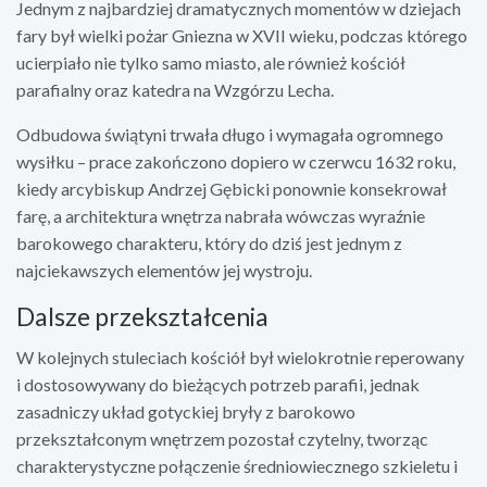
Jednym z najbardziej dramatycznych momentów w dziejach
fary był wielki pożar Gniezna w XVII wieku, podczas którego
ucierpiało nie tylko samo miasto, ale również kościół
parafialny oraz katedra na Wzgórzu Lecha.
Odbudowa świątyni trwała długo i wymagała ogromnego
wysiłku – prace zakończono dopiero w czerwcu 1632 roku,
kiedy arcybiskup Andrzej Gębicki ponownie konsekrował
farę, a architektura wnętrza nabrała wówczas wyraźnie
barokowego charakteru, który do dziś jest jednym z
najciekawszych elementów jej wystroju.
Dalsze przekształcenia
W kolejnych stuleciach kościół był wielokrotnie reperowany
i dostosowywany do bieżących potrzeb parafii, jednak
zasadniczy układ gotyckiej bryły z barokowo
przekształconym wnętrzem pozostał czytelny, tworząc
charakterystyczne połączenie średniowiecznego szkieletu i