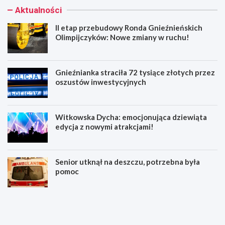
Aktualności
II etap przebudowy Ronda Gnieźnieńskich
Olimpijczyków: Nowe zmiany w ruchu!
Gnieźnianka straciła 72 tysiące złotych przez
oszustów inwestycyjnych
Witkowska Dycha: emocjonująca dziewiąta
edycja z nowymi atrakcjami!
Senior utknął na deszczu, potrzebna była
pomoc
I
G
I
n
e
i
t
e
a
ź