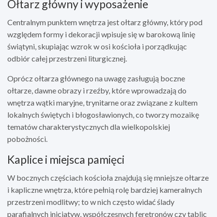
Ołtarz główny i wyposażenie
Centralnym punktem wnętrza jest ołtarz główny, który pod
względem formy i dekoracji wpisuje się w barokową linię
świątyni, skupiając wzrok w osi kościoła i porządkując
odbiór całej przestrzeni liturgicznej.
Oprócz ołtarza głównego na uwagę zasługują boczne
ołtarze, dawne obrazy i rzeźby, które wprowadzają do
wnętrza wątki maryjne, trynitarne oraz związane z kultem
lokalnych świętych i błogosławionych, co tworzy mozaikę
tematów charakterystycznych dla wielkopolskiej
pobożności.
Kaplice i miejsca pamięci
W bocznych częściach kościoła znajdują się mniejsze ołtarze
i kapliczne wnętrza, które pełnią rolę bardziej kameralnych
przestrzeni modlitwy; to w nich często widać ślady
parafialnych inicjatyw, współczesnych feretronów czy tablic