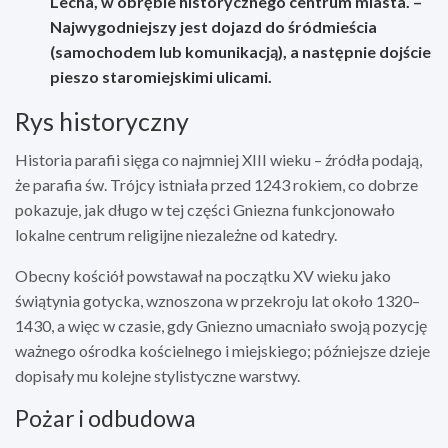
Lecha, w obrębie historycznego centrum miasta. –
Najwygodniejszy jest dojazd do śródmieścia
(samochodem lub komunikacją), a następnie dojście
pieszo staromiejskimi ulicami.
Rys historyczny
Historia parafii sięga co najmniej XIII wieku – źródła podają,
że parafia św. Trójcy istniała przed 1243 rokiem, co dobrze
pokazuje, jak długo w tej części Gniezna funkcjonowało
lokalne centrum religijne niezależne od katedry.
Obecny kościół powstawał na początku XV wieku jako
świątynia gotycka, wznoszona w przekroju lat około 1320–
1430, a więc w czasie, gdy Gniezno umacniało swoją pozycję
ważnego ośrodka kościelnego i miejskiego; późniejsze dzieje
dopisały mu kolejne stylistyczne warstwy.
Pożar i odbudowa