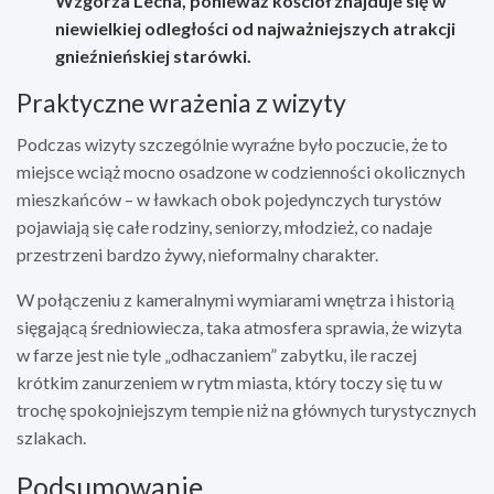
Wzgórza Lecha, ponieważ kościół znajduje się w
niewielkiej odległości od najważniejszych atrakcji
gnieźnieńskiej starówki.
Praktyczne wrażenia z wizyty
Podczas wizyty szczególnie wyraźne było poczucie, że to
miejsce wciąż mocno osadzone w codzienności okolicznych
mieszkańców – w ławkach obok pojedynczych turystów
pojawiają się całe rodziny, seniorzy, młodzież, co nadaje
przestrzeni bardzo żywy, nieformalny charakter.
W połączeniu z kameralnymi wymiarami wnętrza i historią
sięgającą średniowiecza, taka atmosfera sprawia, że wizyta
w farze jest nie tyle „odhaczaniem” zabytku, ile raczej
krótkim zanurzeniem w rytm miasta, który toczy się tu w
trochę spokojniejszym tempie niż na głównych turystycznych
szlakach.
Podsumowanie