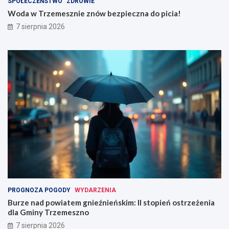
SPOŁECZEŃSTWO
ZDROWIE
Woda w Trzemesznie znów bezpieczna do picia!
7 sierpnia 2026
PROGNOZA POGODY
WYDARZENIA
Burze nad powiatem gnieźnieńskim: II stopień ostrzeżenia
dla Gminy Trzemeszno
7 sierpnia 2026