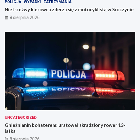
w
POLICJA
WYPADKI
ZATRZYMANIA
S
Nietrzeźwy kierowca zderza się z motocyklistą w Sroczynie
r
8 sierpnia 2026
o
c
z
y
n
i
e
UNCATEGORIZED
Gnieźnianin bohaterem: uratował skradziony rower 13-
latka
8 sierpnia 2026