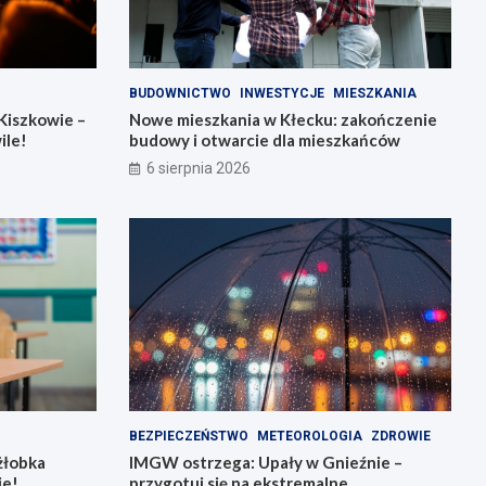
BUDOWNICTWO
INWESTYCJE
MIESZKANIA
Kiszkowie –
Nowe mieszkania w Kłecku: zakończenie
ile!
budowy i otwarcie dla mieszkańców
6 sierpnia 2026
BEZPIECZEŃSTWO
METEOROLOGIA
ZDROWIE
żłobka
IMGW ostrzega: Upały w Gnieźnie –
ie!
przygotuj się na ekstremalne