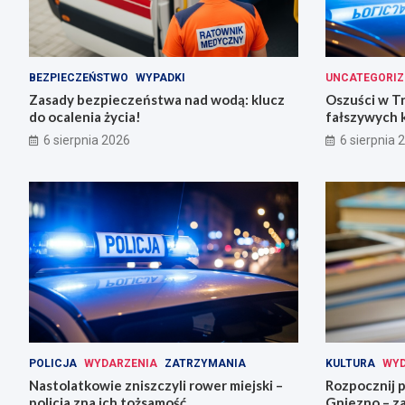
BEZPIECZEŃSTWO
WYPADKI
UNCATEGORIZ
Zasady bezpieczeństwa nad wodą: klucz
Oszuści w T
do ocalenia życia!
fałszywych 
6 sierpnia 2026
6 sierpnia 
POLICJA
WYDARZENIA
ZATRZYMANIA
KULTURA
WYD
Nastolatkowie zniszczyli rower miejski –
Rozpocznij 
policja zna ich tożsamość
Gniezno – za