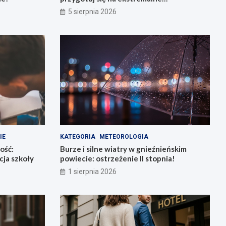
temperatury!
5 sierpnia 2026
IE
KATEGORIA
METEOROLOGIA
ość:
Burze i silne wiatry w gnieźnieńskim
ja szkoły
powiecie: ostrzeżenie II stopnia!
1 sierpnia 2026