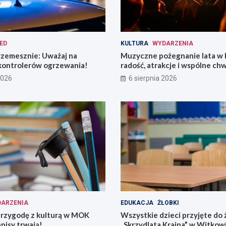
ED
KULTURA
WYDARZENIA
rzemesznie: Uważaj na
Muzyczne pożegnanie lata w 
kontrolerów ogrzewania!
radość, atrakcje i wspólne chw
2026
6 sierpnia 2026
ARZENIA
EDUKACJA
ŻŁOBKI
przygodę z kulturą w MOK
Wszystkie dzieci przyjęte do 
pisy trwają!
„Skrzydlata Kraina” w Witkow