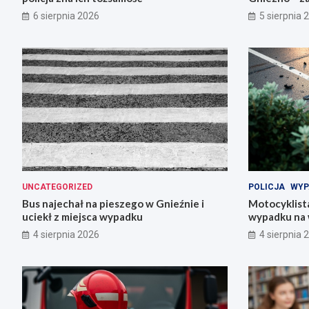
6 sierpnia 2026
5 sierpnia 
UNCATEGORIZED
POLICJA
WYP
Bus najechał na pieszego w Gnieźnie i
Motocyklista
uciekł z miejsca wypadku
wypadku na 
4 sierpnia 2026
4 sierpnia 