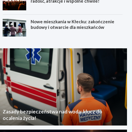
radość, atrakcje i wspólne chwile!
Nowe mieszkania w Kłecku: zakończenie
budowy i otwarcie dla mieszkańców
Zasady bezpieczeństwa nad wodą: klucz do
ocalenia życia!