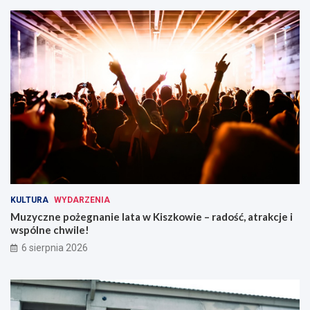
i
r
a
ó
!
w
o
g
r
z
e
w
a
n
i
a
!
KULTURA
WYDARZENIA
Muzyczne pożegnanie lata w Kiszkowie – radość, atrakcje i
wspólne chwile!
6 sierpnia 2026