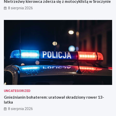
Nietrzeźwy kierowca zderza się z motocyklistą w Sroczynie
r
8 sierpnia 2026
o
c
z
y
n
i
e
UNCATEGORIZED
Gnieźnianin bohaterem: uratował skradziony rower 13-
latka
8 sierpnia 2026