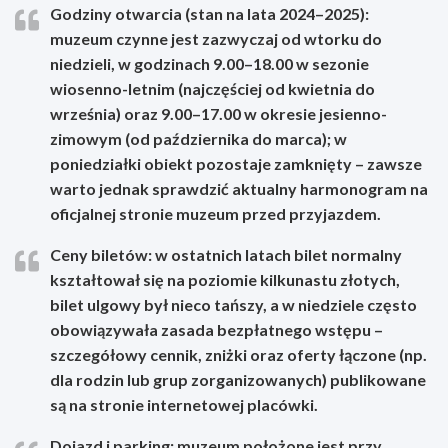
Godziny otwarcia (stan na lata 2024–2025):
muzeum czynne jest zazwyczaj od wtorku do
niedzieli, w godzinach 9.00–18.00 w sezonie
wiosenno-letnim (najczęściej od kwietnia do
września) oraz 9.00–17.00 w okresie jesienno-
zimowym (od października do marca); w
poniedziałki obiekt pozostaje zamknięty – zawsze
warto jednak sprawdzić aktualny harmonogram na
oficjalnej stronie muzeum przed przyjazdem.
Ceny biletów: w ostatnich latach bilet normalny
kształtował się na poziomie kilkunastu złotych,
bilet ulgowy był nieco tańszy, a w niedziele często
obowiązywała zasada bezpłatnego wstępu –
szczegółowy cennik, zniżki oraz oferty łączone (np.
dla rodzin lub grup zorganizowanych) publikowane
są na stronie internetowej placówki.
Dojazd i parking: muzeum położone jest przy