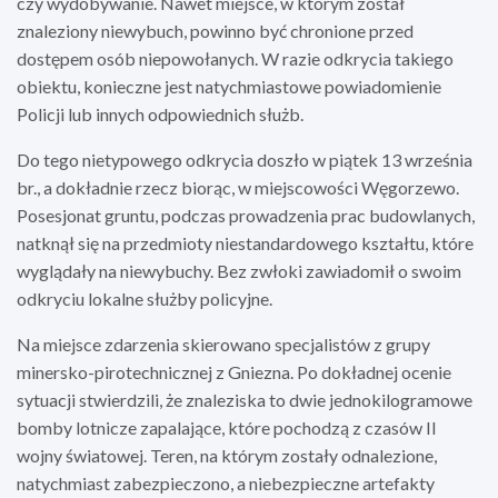
czy wydobywanie. Nawet miejsce, w którym został
znaleziony niewybuch, powinno być chronione przed
dostępem osób niepowołanych. W razie odkrycia takiego
obiektu, konieczne jest natychmiastowe powiadomienie
Policji lub innych odpowiednich służb.
Do tego nietypowego odkrycia doszło w piątek 13 września
br., a dokładnie rzecz biorąc, w miejscowości Węgorzewo.
Posesjonat gruntu, podczas prowadzenia prac budowlanych,
natknął się na przedmioty niestandardowego kształtu, które
wyglądały na niewybuchy. Bez zwłoki zawiadomił o swoim
odkryciu lokalne służby policyjne.
Na miejsce zdarzenia skierowano specjalistów z grupy
minersko-pirotechnicznej z Gniezna. Po dokładnej ocenie
sytuacji stwierdzili, że znaleziska to dwie jednokilogramowe
bomby lotnicze zapalające, które pochodzą z czasów II
wojny światowej. Teren, na którym zostały odnalezione,
natychmiast zabezpieczono, a niebezpieczne artefakty