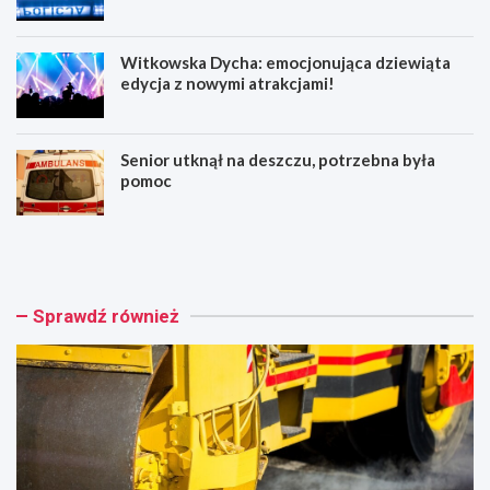
Witkowska Dycha: emocjonująca dziewiąta
edycja z nowymi atrakcjami!
Senior utknął na deszczu, potrzebna była
pomoc
I
G
I
n
e
i
t
e
a
ź
Sprawdź również
p
n
p
i
r
a
z
n
e
k
b
a
u
s
d
t
o
r