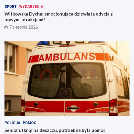
u
h
SPORT
WYDARZENIA
c
Witkowska Dycha: emocjonująca dziewiąta edycja z
h
nowymi atrakcjami!
u
!
7 sierpnia 2026
POLICJA
POMOC
Senior utknął na deszczu, potrzebna była pomoc