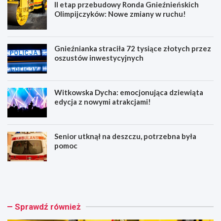
II etap przebudowy Ronda Gnieźnieńskich
Olimpijczyków: Nowe zmiany w ruchu!
Gnieźnianka straciła 72 tysiące złotych przez
oszustów inwestycyjnych
Witkowska Dycha: emocjonująca dziewiąta
edycja z nowymi atrakcjami!
Senior utknął na deszczu, potrzebna była
pomoc
I
G
I
n
e
i
t
e
a
ź
Sprawdź również
p
n
p
i