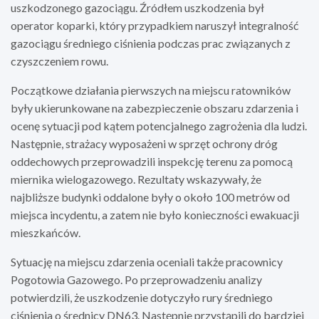
uszkodzonego gazociągu. Źródłem uszkodzenia był
operator koparki, który przypadkiem naruszył integralność
gazociągu średniego ciśnienia podczas prac związanych z
czyszczeniem rowu.
Początkowe działania pierwszych na miejscu ratowników
były ukierunkowane na zabezpieczenie obszaru zdarzenia i
ocenę sytuacji pod kątem potencjalnego zagrożenia dla ludzi.
Następnie, strażacy wyposażeni w sprzęt ochrony dróg
oddechowych przeprowadzili inspekcję terenu za pomocą
miernika wielogazowego. Rezultaty wskazywały, że
najbliższe budynki oddalone były o około 100 metrów od
miejsca incydentu, a zatem nie było konieczności ewakuacji
mieszkańców.
Sytuację na miejscu zdarzenia oceniali także pracownicy
Pogotowia Gazowego. Po przeprowadzeniu analizy
potwierdzili, że uszkodzenie dotyczyło rury średniego
ciśnienia o średnicy DN63. Następnie przystąpili do bardziej