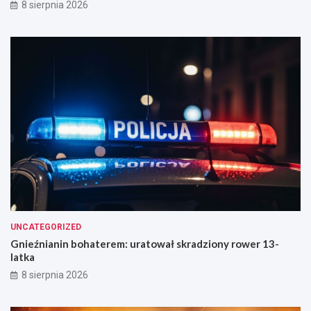
8 sierpnia 2026
o
c
z
y
n
i
e
UNCATEGORIZED
Gnieźnianin bohaterem: uratował skradziony rower 13-
latka
8 sierpnia 2026