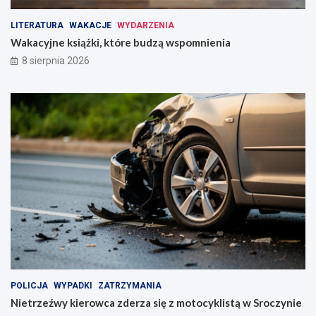
ó
d
r
e
LITERATURA
WAKACJE
WYDARZENIA
e
r
b
z
Wakacyjne książki, które budzą wspomnienia
u
a
8 sierpnia 2026
d
s
z
i
ą
ę
w
z
s
m
p
o
o
t
m
o
n
c
i
y
e
k
n
l
i
i
a
s
t
ą
w
POLICJA
WYPADKI
ZATRZYMANIA
S
Nietrzeźwy kierowca zderza się z motocyklistą w Sroczynie
r