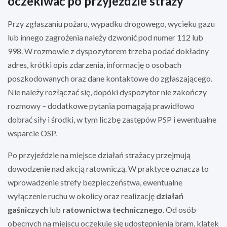
oczekiwać po przyjeździe straży
Przy zgłaszaniu pożaru, wypadku drogowego, wycieku gazu
lub innego zagrożenia należy dzwonić pod numer 112 lub
998. W rozmowie z dyspozytorem trzeba podać dokładny
adres, krótki opis zdarzenia, informację o osobach
poszkodowanych oraz dane kontaktowe do zgłaszającego.
Nie należy rozłączać się, dopóki dyspozytor nie zakończy
rozmowy – dodatkowe pytania pomagają prawidłowo
dobrać siły i środki, w tym liczbę zastępów PSP i ewentualne
wsparcie OSP.
Po przyjeździe na miejsce działań strażacy przejmują
dowodzenie nad akcją ratowniczą. W praktyce oznacza to
wprowadzenie strefy bezpieczeństwa, ewentualne
wyłączenie ruchu w okolicy oraz realizację
działań
gaśniczych
lub
ratownictwa technicznego
. Od osób
obecnych na miejscu oczekuje się udostępnienia bram, klatek