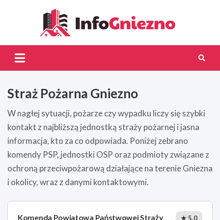
Skip
to
content
InfoG
Straż Pożarna Gniezno
W nagłej sytuacji, pożarze czy wypadku liczy się szybki
kontakt z najbliższą jednostką straży pożarnej i jasna
informacja, kto za co odpowiada. Poniżej zebrano
komendy PSP, jednostki OSP oraz podmioty związane z
ochroną przeciwpożarową działające na terenie Gniezna
i okolicy, wraz z danymi kontaktowymi.
Komenda Powiatowa Państwowej Straży
★ 5.0