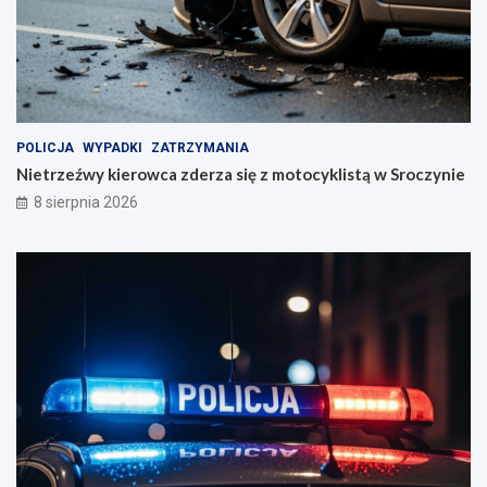
s
k
i
m
POLICJA
WYPADKI
ZATRZYMANIA
Nietrzeźwy kierowca zderza się z motocyklistą w Sroczynie
8 sierpnia 2026