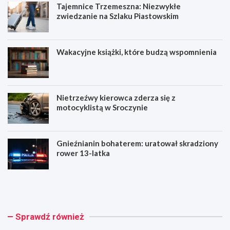
Tajemnice Trzemeszna: Niezwykłe
zwiedzanie na Szlaku Piastowskim
Wakacyjne książki, które budzą wspomnienia
Nietrzeźwy kierowca zderza się z
motocyklistą w Sroczynie
Gnieźnianin bohaterem: uratował skradziony
rower 13-latka
T
W
a
a
j
k
e
a
m
c
Sprawdź również
n
y
i
j