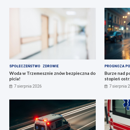
SPOŁECZEŃSTWO
ZDROWIE
PROGNOZA P
Woda w Trzemesznie znów bezpieczna do
Burze nad po
picia!
stopień ostr
Trzemeszno
7 sierpnia 2026
7 sierpnia 