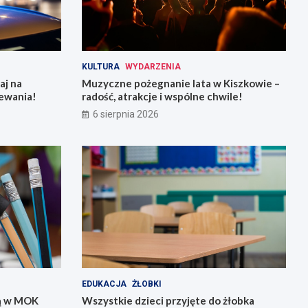
KULTURA
WYDARZENIA
aj na
Muzyczne pożegnanie lata w Kiszkowie –
ewania!
radość, atrakcje i wspólne chwile!
6 sierpnia 2026
EDUKACJA
ŻŁOBKI
rą w MOK
Wszystkie dzieci przyjęte do żłobka