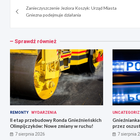
Nawigacja
Zanieczyszczenie Jeziora Koszyk: Urząd Miasta
wpisu
Gniezna podejmuje działania
Sprawdź również
REMONTY
WYDARZENIA
UNCATEGORIZ
II etap przebudowy Ronda Gnieźnieńskich
Gnieźnianka 
Olimpijczyków: Nowe zmiany w ruchu!
przez oszus
7 sierpnia 2026
7 sierpnia 