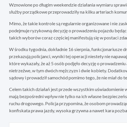
Wznowione po długim weekendzie działania wymiaru sprawiedl
służby porządkowe przeprowadziły na kilku arteriach komun
Mimo, że takie kontrole są regularnie organizowane i nie za
podejmuje ryzykowną decyzję o prowadzeniu pojazdu będąc
takich wyborów coraz częściej manifestują się w postaci zd
W środku tygodnia, dokładnie 16 sierpnia, funkcjonariusze dr
przekazują policjanci, wyniki tej operacji niestety nie na
które wykazały, że aż 5 osób podjęło decyzję o prowadzeniu 
nietrzeźwe, w tym dwóch mężczyzn i dwie kobiety. Dodatko
sądowy i prowadził samochód pomimo tego, że nie miał do te
Celem takich działań jest przede wszystkim uświadomienie w
mają bezpośredni wpływ nie tylko na ich własne bezpieczeńs
ruchu drogowego. Policja przypomina, że osobom prowadząc
konfiskata prawa jazdy, wysoka grzywna a nawet kara pozbaw