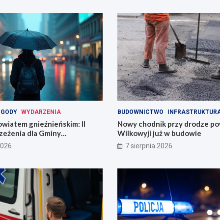
OGODY
WYDARZENIA
BUDOWNICTWO
INFRASTRUKTUR
wiatem gnieźnieńskim: II
Nowy chodnik przy drodze p
zeżenia dla Gminy
Wilkowyji już w budowie
2026
7 sierpnia 2026