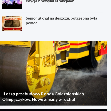
edycja z nowymi atrakcjami!
Senior utknął na deszczu, potrzebna była
pomoc
II etap przebudowy Ronda Gnieźnieńskich
Olimpijczyków: Nowe zmiany w ruchu!