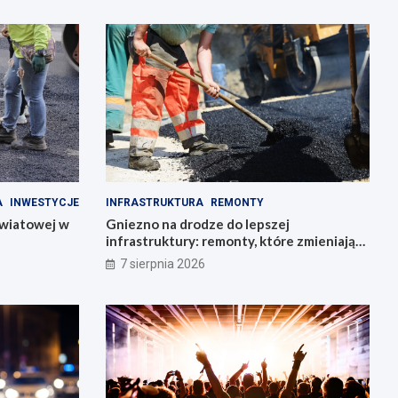
A
INWESTYCJE
INFRASTRUKTURA
REMONTY
owiatowej w
Gniezno na drodze do lepszej
infrastruktury: remonty, które zmieniają
miasto
7 sierpnia 2026