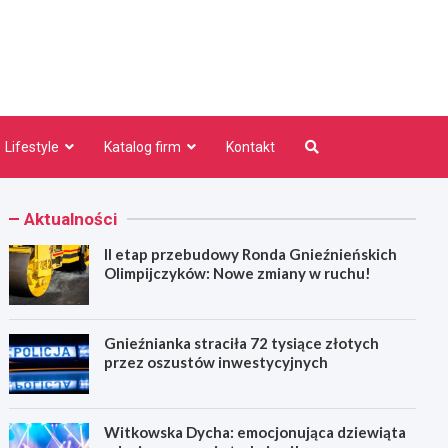
niezno.pl
Lifestyle
Katalog firm
Kontakt
Aktualności
II etap przebudowy Ronda Gnieźnieńskich
Olimpijczyków: Nowe zmiany w ruchu!
Gnieźnianka straciła 72 tysiące złotych
przez oszustów inwestycyjnych
Witkowska Dycha: emocjonująca dziewiąta