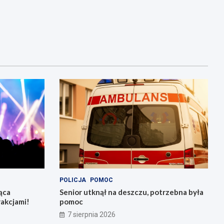
POLICJA
POMOC
ąca
Senior utknął na deszczu, potrzebna była
rakcjami!
pomoc
7 sierpnia 2026