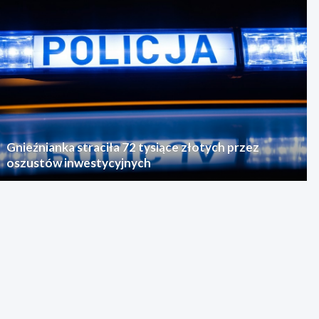
Gnieźnianka straciła 72 tysiące złotych przez
oszustów inwestycyjnych