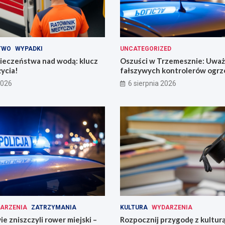
TWO
WYPADKI
UNCATEGORIZED
ieczeństwa nad wodą: klucz
Oszuści w Trzemesznie: Uważ
życia!
fałszywych kontrolerów ogrz
2026
6 sierpnia 2026
ARZENIA
ZATRZYMANIA
KULTURA
WYDARZENIA
e zniszczyli rower miejski –
Rozpocznij przygodę z kultu