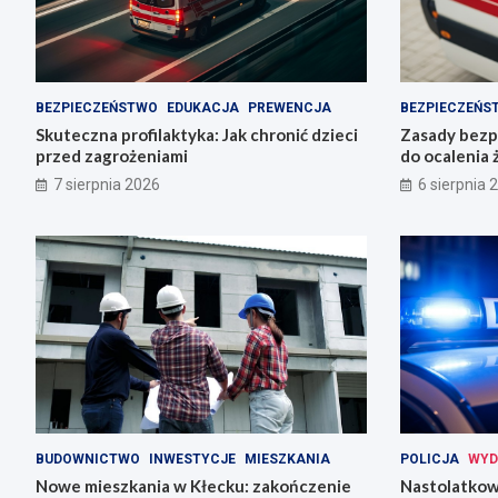
BEZPIECZEŃSTWO
EDUKACJA
PREWENCJA
BEZPIECZEŃS
Skuteczna profilaktyka: Jak chronić dzieci
Zasady bezp
przed zagrożeniami
do ocalenia 
7 sierpnia 2026
6 sierpnia 
BUDOWNICTWO
INWESTYCJE
MIESZKANIA
POLICJA
WYD
Nowe mieszkania w Kłecku: zakończenie
Nastolatkowi