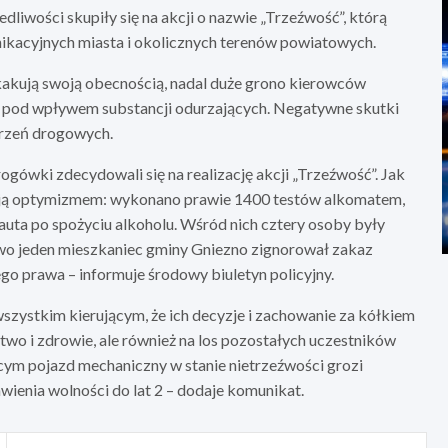
iwości skupiły się na akcji o nazwie „Trzeźwość”, którą
ikacyjnych miasta i okolicznych terenów powiatowych.
skakują swoją obecnością, nadal duże grono kierowców
 pod wpływem substancji odurzających. Negatywne skutki
arzeń drogowych.
ogówki zdecydowali się na realizację akcji „Trzeźwość”. Jak
pawają optymizmem: wykonano prawie 1400 testów alkomatem,
auta po spożyciu alkoholu. Wśród nich cztery osoby były
wo jeden mieszkaniec gminy Gniezno zignorował zakaz
go prawa – informuje środowy biuletyn policyjny.
szystkim kierującym, że ich decyzje i zachowanie za kółkiem
two i zdrowie, ale również na los pozostałych uczestników
ym pojazd mechaniczny w stanie nietrzeźwości grozi
ienia wolności do lat 2 – dodaje komunikat.