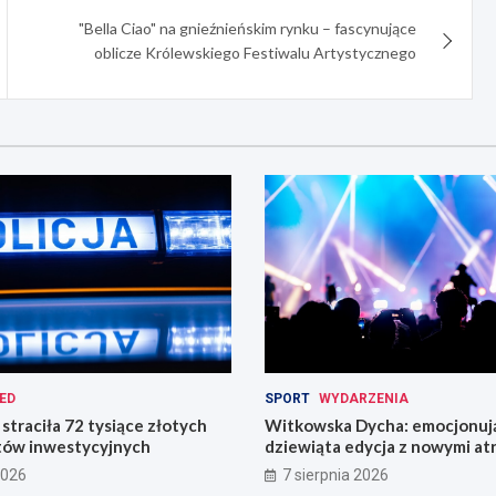
"Bella Ciao" na gnieźnieńskim rynku – fascynujące
oblicze Królewskiego Festiwalu Artystycznego
ED
SPORT
WYDARZENIA
straciła 72 tysiące złotych
Witkowska Dycha: emocjonuj
tów inwestycyjnych
dziewiąta edycja z nowymi at
2026
7 sierpnia 2026