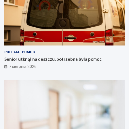
t
k
y
c
c
j
y
a
j
m
n
i
y
!
c
h
POLICJA
POMOC
Senior utknął na deszczu, potrzebna była pomoc
7 sierpnia 2026