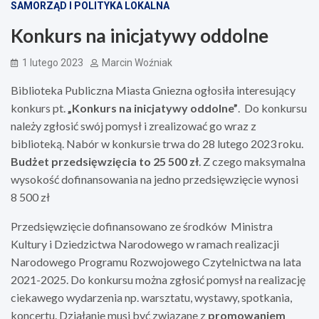
SAMORZĄD I POLITYKA LOKALNA
Konkurs na inicjatywy oddolne
1 lutego 2023
Marcin Woźniak
Biblioteka Publiczna Miasta Gniezna ogłosiła interesujący
konkurs pt.
„Konkurs na inicjatywy oddolne”
. Do konkursu
należy zgłosić swój pomysł i zrealizować go wraz z
biblioteką. Nabór w konkursie trwa do 28 lutego 2023 roku.
Budżet przedsięwzięcia to 25 500 zł
. Z czego maksymalna
wysokość dofinansowania na jedno przedsięwzięcie wynosi
8 500 zł
Przedsięwzięcie dofinansowano ze środków Ministra
Kultury i Dziedzictwa Narodowego w ramach realizacji
Narodowego Programu Rozwojowego Czytelnictwa na lata
2021-2025. Do konkursu można zgłosić pomysł na realizację
ciekawego wydarzenia np. warsztatu, wystawy, spotkania,
koncertu. Działanie musi być związane z
promowaniem