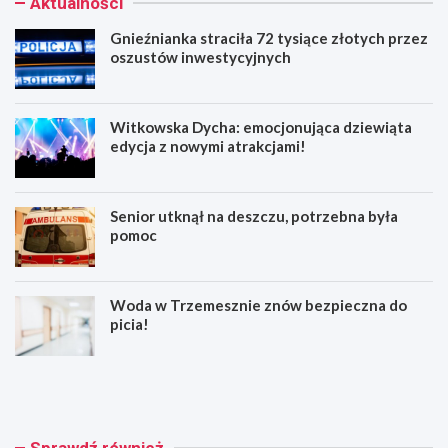
Aktualności
Gnieźnianka straciła 72 tysiące złotych przez
oszustów inwestycyjnych
Witkowska Dycha: emocjonująca dziewiąta
edycja z nowymi atrakcjami!
Senior utknął na deszczu, potrzebna była
pomoc
Woda w Trzemesznie znów bezpieczna do
picia!
G
W
n
i
i
t
e
k
ź
o
Sprawdź również
n
w