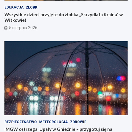
p
t
i
a
EDUKACJA
ŻŁOBKI
s
K
Wszystkie dzieci przyjęte do żłobka „Skrzydlata Kraina” w
y
r
Witkowie!
t
a
5 sierpnia 2026
r
i
w
n
a
a
j
”
ą
w
!
W
i
t
k
o
w
i
e
!
BEZPIECZEŃSTWO
METEOROLOGIA
ZDROWIE
IMGW ostrzega: Upały w Gnieźnie – przygotuj się na