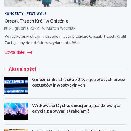
KONCERTY I FESTIWALE
Orszak Trzech Króli w Gnieźnie
25 grudnia 2022
Marcin Woźniak
Po raz kolejny ulicami naszego miasta przejdzie Orszak Trzech Króli!
Zachęcamy do udziału w wydarzeniu. W…
Czytaj dalej
Aktualności
Gnieźnianka straciła 72 tysiące złotych przez
oszustów inwestycyjnych
Witkowska Dycha: emocjonująca dziewiąta
edycja z nowymi atrakcjami!