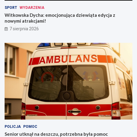
o
j
s
a
SPORT
WYDARZENIA
z
z
Witkowska Dycha: emocjonująca dziewiąta edycja z
u
n
nowymi atrakcjami!
s
o
7 sierpnia 2026
t
w
ó
y
w
m
i
i
n
a
w
t
e
r
s
a
t
k
y
c
c
j
y
a
j
m
n
i
y
!
c
h
POLICJA
POMOC
Senior utknął na deszczu, potrzebna była pomoc