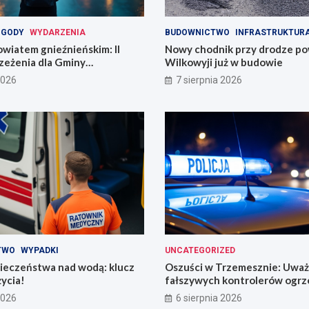
OGODY
WYDARZENIA
BUDOWNICTWO
INFRASTRUKTUR
wiatem gnieźnieńskim: II
Nowy chodnik przy drodze p
zeżenia dla Gminy
Wilkowyji już w budowie
2026
7 sierpnia 2026
TWO
WYPADKI
UNCATEGORIZED
ieczeństwa nad wodą: klucz
Oszuści w Trzemesznie: Uważ
życia!
fałszywych kontrolerów ogrz
2026
6 sierpnia 2026