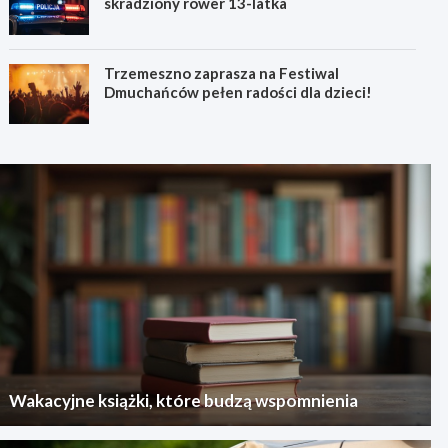
skradziony rower 13-latka
Trzemeszno zaprasza na Festiwal
Dmuchańców pełen radości dla dzieci!
Wakacyjne książki, które budzą wspomnienia