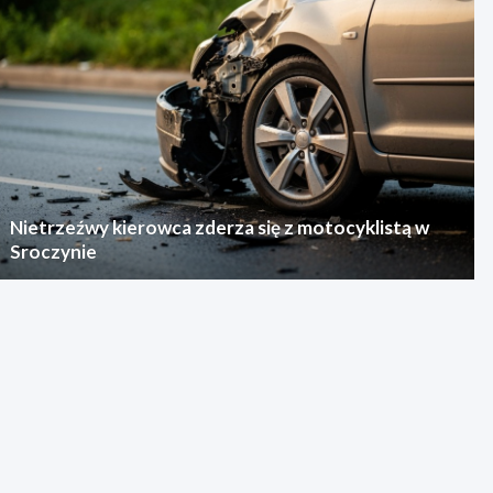
Nietrzeźwy kierowca zderza się z motocyklistą w
Sroczynie