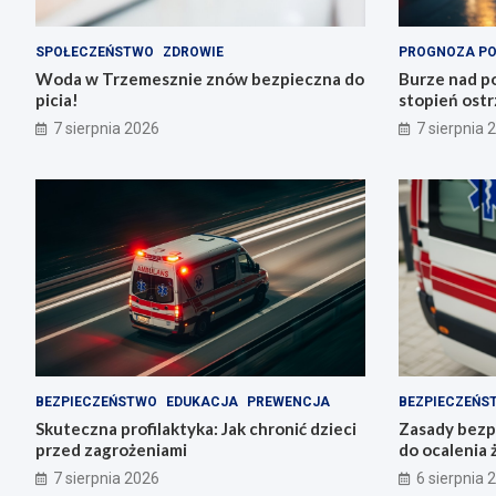
SPOŁECZEŃSTWO
ZDROWIE
PROGNOZA P
Woda w Trzemesznie znów bezpieczna do
Burze nad po
picia!
stopień ostr
Trzemeszno
7 sierpnia 2026
7 sierpnia 
BEZPIECZEŃSTWO
EDUKACJA
PREWENCJA
BEZPIECZEŃS
Skuteczna profilaktyka: Jak chronić dzieci
Zasady bezp
przed zagrożeniami
do ocalenia 
7 sierpnia 2026
6 sierpnia 