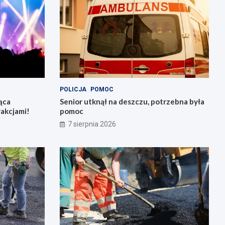
POLICJA
POMOC
ąca
Senior utknął na deszczu, potrzebna była
rakcjami!
pomoc
7 sierpnia 2026