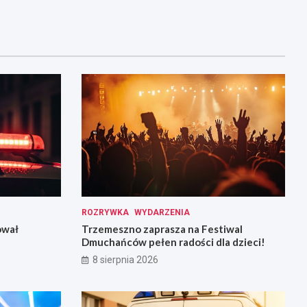
ROZRYWKA
WYDARZENIA
ował
Trzemeszno zaprasza na Festiwal
Dmuchańców pełen radości dla dzieci!
8 sierpnia 2026