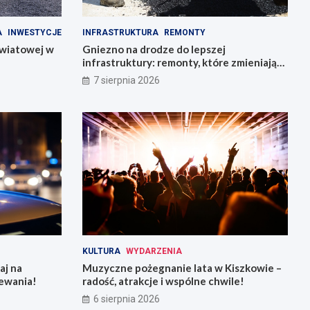
A
INWESTYCJE
INFRASTRUKTURA
REMONTY
owiatowej w
Gniezno na drodze do lepszej
infrastruktury: remonty, które zmieniają
miasto
7 sierpnia 2026
KULTURA
WYDARZENIA
aj na
Muzyczne pożegnanie lata w Kiszkowie –
ewania!
radość, atrakcje i wspólne chwile!
6 sierpnia 2026