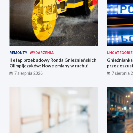
REMONTY
WYDARZENIA
UNCATEGORIZ
II etap przebudowy Ronda Gnieźnieńskich
Gnieźnianka 
Olimpijczyków: Nowe zmiany w ruchu!
przez oszus
7 sierpnia 2026
7 sierpnia 