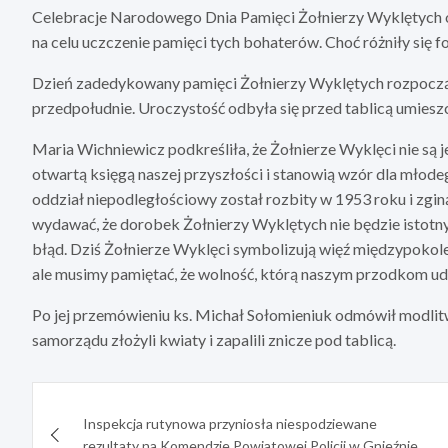
Celebracje Narodowego Dnia Pamięci Żołnierzy Wyklętych od
na celu uczczenie pamięci tych bohaterów. Choć różniły się f
Dzień zadedykowany pamięci Żołnierzy Wyklętych rozpoczął 
przedpołudnie. Uroczystość odbyła się przed tablicą umiesz
Maria Wichniewicz podkreśliła, że Żołnierze Wyklęci nie są j
otwartą księgą naszej przyszłości i stanowią wzór dla młode
oddział niepodległościowy został rozbity w 1953 roku i zginą
wydawać, że dorobek Żołnierzy Wyklętych nie będzie istotnym 
błąd. Dziś Żołnierze Wyklęci symbolizują więź międzypokoleni
ale musimy pamiętać, że wolność, którą naszym przodkom udał
Po jej przemówieniu ks. Michał Sołomieniuk odmówił modlitw
samorządu złożyli kwiaty i zapalili znicze pod tablicą.
Nawigacja
Inspekcja rutynowa przyniosła niespodziewane
wpisu
rezultaty na Komendzie Powiatowej Policji w Gnieźnie