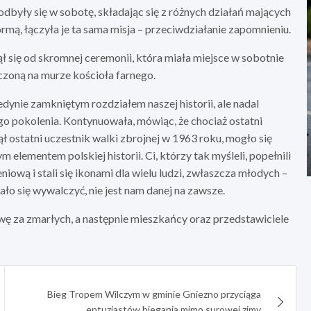
były się w sobotę, składając się z różnych działań mających
ormą, łączyła je ta sama misja – przeciwdziałanie zapomnieniu.
się od skromnej ceremonii, która miała miejsce w sobotnie
czoną na murze kościoła farnego.
edynie zamkniętym rozdziałem naszej historii, ale nadal
go pokolenia. Kontynuowała, mówiąc, że chociaż ostatni
ł ostatni uczestnik walki zbrojnej w 1963 roku, mogło się
elementem polskiej historii. Ci, którzy tak myśleli, popełnili
ową i stali się ikonami dla wielu ludzi, zwłaszcza młodych –
o się wywalczyć, nie jest nam danej na zawsze.
ę za zmarłych, a następnie mieszkańcy oraz przedstawiciele
Bieg Tropem Wilczym w gminie Gniezno przyciąga
entuzjastów biegania mimo surowej zimy