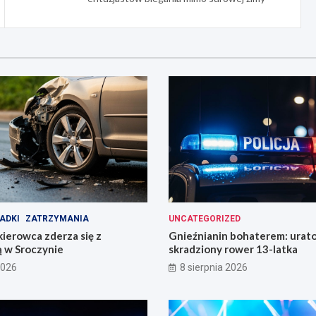
ADKI
ZATRZYMANIA
UNCATEGORIZED
ierowca zderza się z
Gnieźnianin bohaterem: urat
ą w Sroczynie
skradziony rower 13-latka
2026
8 sierpnia 2026