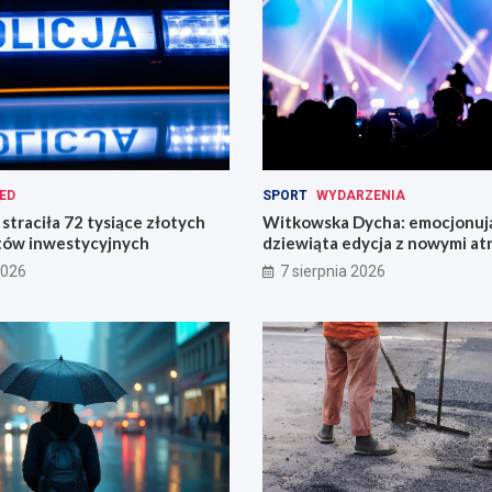
ED
SPORT
WYDARZENIA
straciła 72 tysiące złotych
Witkowska Dycha: emocjonuj
tów inwestycyjnych
dziewiąta edycja z nowymi at
2026
7 sierpnia 2026