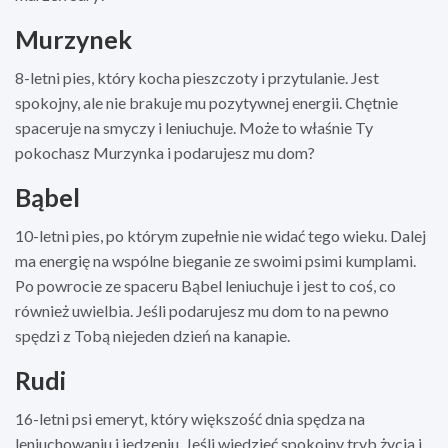
Murzynek
8-letni pies, który kocha pieszczoty i przytulanie. Jest
spokojny, ale nie brakuje mu pozytywnej energii. Chętnie
spaceruje na smyczy i leniuchuje. Może to właśnie Ty
pokochasz Murzynka i podarujesz mu dom?
Bąbel
10-letni pies, po którym zupełnie nie widać tego wieku. Dalej
ma energię na wspólne bieganie ze swoimi psimi kumplami.
Po powrocie ze spaceru Bąbel leniuchuje i jest to coś, co
również uwielbia. Jeśli podarujesz mu dom to na pewno
spędzi z Tobą niejeden dzień na kanapie.
Rudi
16-letni psi emeryt, który większość dnia spędza na
leniuchowaniu i jedzeniu. Jeśli wiedzieć spokojny tryb życia i