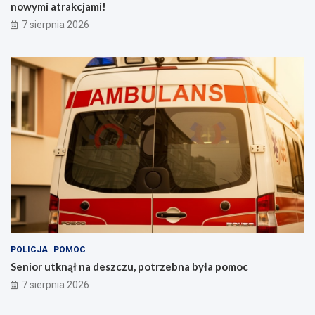
nowymi atrakcjami!
u
!
7 sierpnia 2026
POLICJA
POMOC
Senior utknął na deszczu, potrzebna była pomoc
7 sierpnia 2026