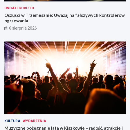
e
o
n
n
UNCATEGORIZED
i
t
Oszuści w Trzemesznie: Uważaj na fałszywych kontrolerów
a
r
ogrzewania!
ż
o
6 sierpnia 2026
y
l
c
e
i
r
a
ó
!
w
o
g
r
z
e
w
a
n
i
a
!
KULTURA
WYDARZENIA
Muzyczne pożegnanie lata w Kiszkowie – radość, atrakcje i