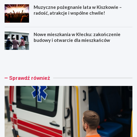
Muzyczne pożegnanie lata w Kiszkowie –
radość, atrakcje i wspólne chwile!
Nowe mieszkania w Kłecku: zakończenie
budowy i otwarcie dla mieszkańców
Z
O
a
s
s
z
a
u
d
ś
Sprawdź również
y
c
b
i
e
w
z
T
p
r
i
z
e
e
c
m
z
e
e
s
ń
z