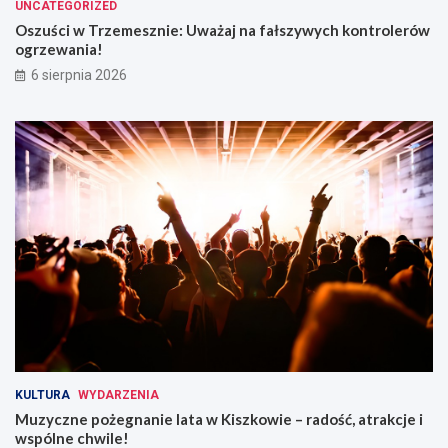
n
n
UNCATEGORIZED
i
t
Oszuści w Trzemesznie: Uważaj na fałszywych kontrolerów
a
r
ogrzewania!
ż
o
6 sierpnia 2026
y
l
c
e
i
r
a
ó
!
w
o
g
r
z
e
w
a
n
i
a
!
KULTURA
WYDARZENIA
Muzyczne pożegnanie lata w Kiszkowie – radość, atrakcje i
wspólne chwile!