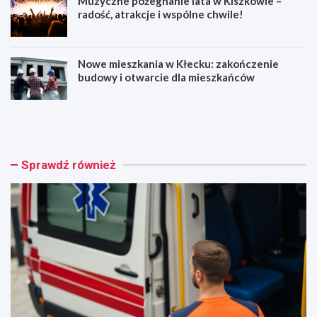
Muzyczne pożegnanie lata w Kiszkowie –
radość, atrakcje i wspólne chwile!
Nowe mieszkania w Kłecku: zakończenie
budowy i otwarcie dla mieszkańców
Z
O
a
s
s
z
a
u
d
ś
Sprawdź również
y
c
b
i
e
w
z
T
p
r
i
z
e
e
c
m
z
e
e
s
ń
z
s
n